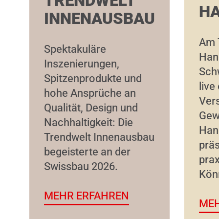
TRENDWELT
H
INNENAUSBAU
Am 
Spektakuläre
Han
Inszenierungen,
Sch
Spitzenprodukte und
live
hohe Ansprüche an
Ver
Qualität, Design und
Gew
Nachhaltigkeit: Die
Han
Trendwelt Innenausbau
präs
begeisterte an der
prax
Swissbau 2026.
Kön
MEHR ERFAHREN
MEH