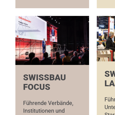
S
SWISSBAU
LA
FOCUS
Füh
Führende Verbände,
Unt
Institutionen und
Star