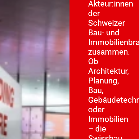
Akteur:innen
der
Schweizer
Bau- und
Immobilienbr
zusammen.
Ob
Architektur,
Planung,
Bau,
Gebäudetechn
oder
Immobilien
– die
Swissbau