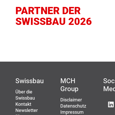
PARTNER DER
SWISSBAU 2026
Swissbau
MCH
Soc
Group
Med
Über die
Swissbau
Disclaimer
Kontakt
Datenschutz
Newsletter
Impressum