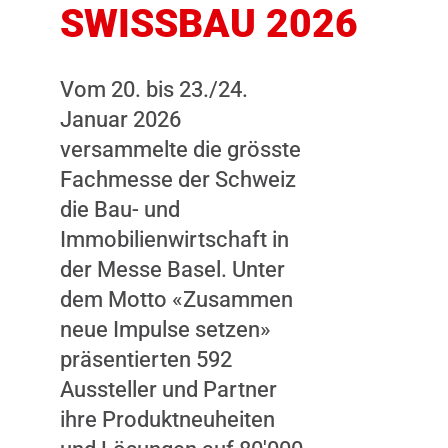
SWISSBAU 2026
Vom 20. bis 23./24.
Januar 2026
versammelte die grösste
Dieser Inhalt
Fachmesse der Schweiz
wird nicht
die Bau- und
angezeigt, weil
Immobilienwirtschaft in
Sie keine
der Messe Basel. Unter
Zustimmung
dem Motto «Zusammen
dazu gegeben
neue Impulse setzen»
haben. Durch
präsentierten 592
das Laden des
Aussteller und Partner
Inhalts,
ihre Produktneuheiten
akzeptieren Sie