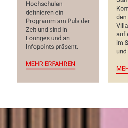
Hochschulen
Kom
definieren ein
den 
Programm am Puls der
Vill
Zeit und sind in
auf 
Lounges und an
im 
Infopoints präsent.
und 
MEHR ERFAHREN
MEH