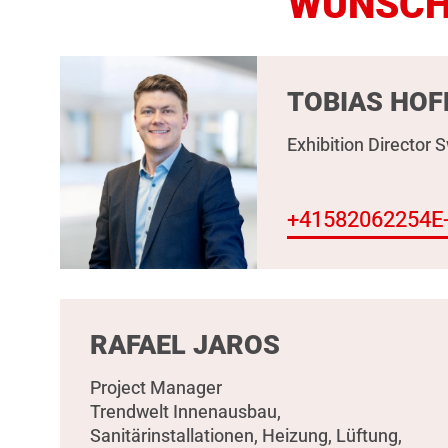
WÜNSCHE
TOBIAS HOF
Exhibition Director 
+41582062254
E
RAFAEL JAROS
Project Manager
Trendwelt Innenausbau,
Sanitärinstallationen, Heizung, Lüftung,