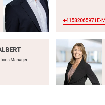
+41582065971
E-M
ALBERT
tions Manager