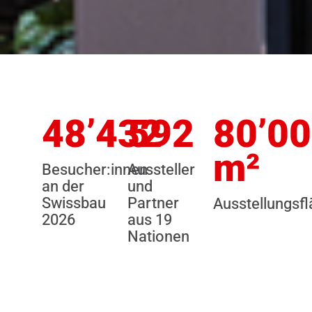
48’432
592
80’0
m²
Besucher:innen
Aussteller
an der
und
Swissbau
Partner
Ausstellungsf
2026
aus 19
Nationen