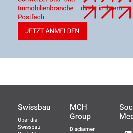
Immobilienbranche – direkt in Ihrem
Postfach.
JETZT ANMELDEN
Swissbau
MCH
Soc
Group
Med
Über die
Swissbau
Disclaimer