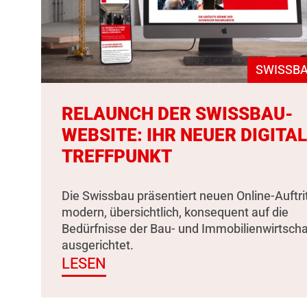
SWISSBA
RELAUNCH DER SWISSBAU-
WEBSITE: IHR NEUER DIGITA
TREFFPUNKT
Die Swissbau präsentiert neuen Online-Auftrit
modern, übersichtlich, konsequent auf die
Bedürfnisse der Bau- und Immobilienwirtscha
ausgerichtet.
LESEN