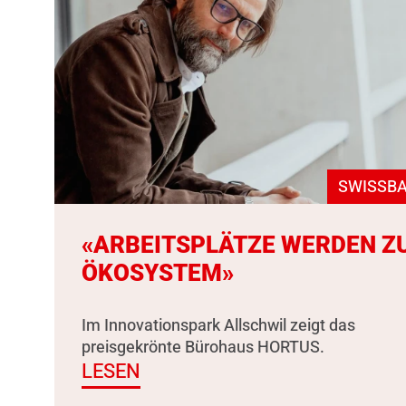
SWISSBA
«ARBEITSPLÄTZE WERDEN Z
ÖKOSYSTEM»
Im Innovationspark Allschwil zeigt das
preisgekrönte Bürohaus HORTUS.
LESEN