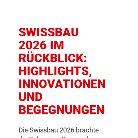
Dieser Inhalt
SWISSBAU
wird nicht
angezeigt, weil
2026 IM
Sie keine
RÜCKBLICK:
Zustimmung
dazu gegeben
HIGHLIGHTS,
haben. Durch
INNOVATIONEN
das Laden des
UND
Inhalts,
akzeptieren Si
BEGEGNUNGEN
Marketing-
Cookies.
Die Swissbau 2026 brachte
INHALT