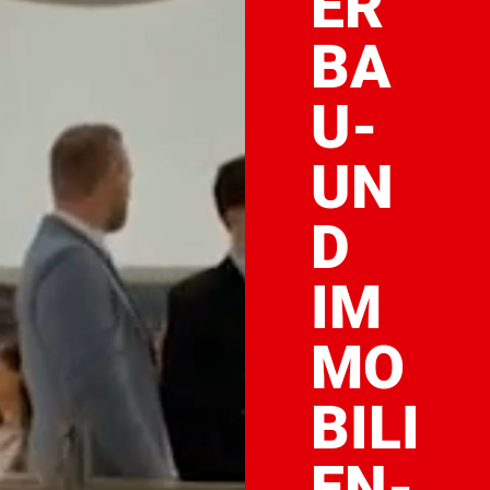
ER
BA
U-
UN
D
IM
MO
BILI
EN-