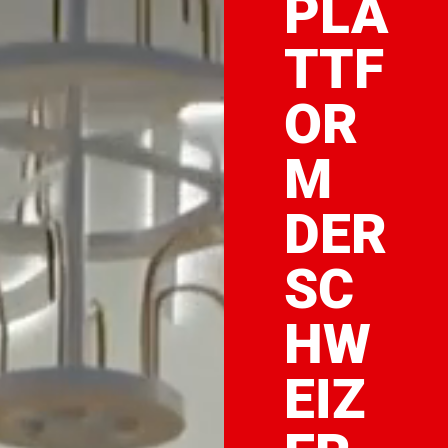
PLA
TTF
OR
M
DER
SC
HW
EIZ