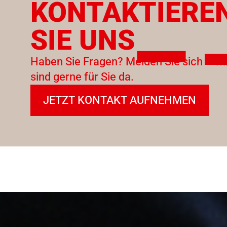
KONTAKTIERE
SIE UNS
Haben Sie Fragen? Melden Sie sich – wi
sind gerne für Sie da.
JETZT KONTAKT AUFNEHMEN