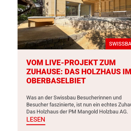
SWISSBA
VOM LIVE-PROJEKT ZUM
ZUHAUSE: DAS HOLZHAUS I
OBERBASELBIET
Was an der Swissbau Besucherinnen und
Besucher faszinierte, ist nun ein echtes Zuha
Das Holzhaus der PM Mangold Holzbau AG.
LESEN