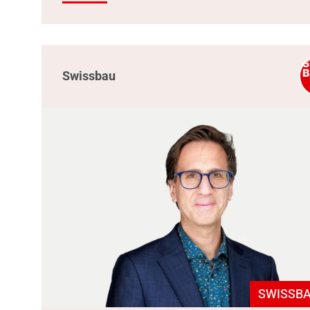
Swissbau
SWISSBA