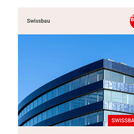
Swissbau
SWISSBA