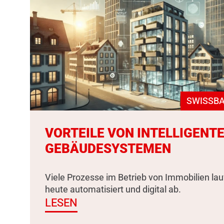
SWISSBA
VORTEILE VON INTELLIGENT
GEBÄUDESYSTEMEN
Viele Prozesse im Betrieb von Immobilien la
heute automatisiert und digital ab.
LESEN