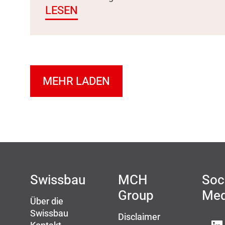
LESEN
MEHR LADEN
Swissbau
MCH
Soc
Group
Med
Über die
Swissbau
Disclaimer