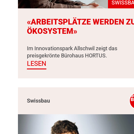
SWISSBA
«ARBEITSPLÄTZE WERDEN Z
ÖKOSYSTEM»
Im Innovationspark Allschwil zeigt das
preisgekrönte Bürohaus HORTUS.
LESEN
Swissbau