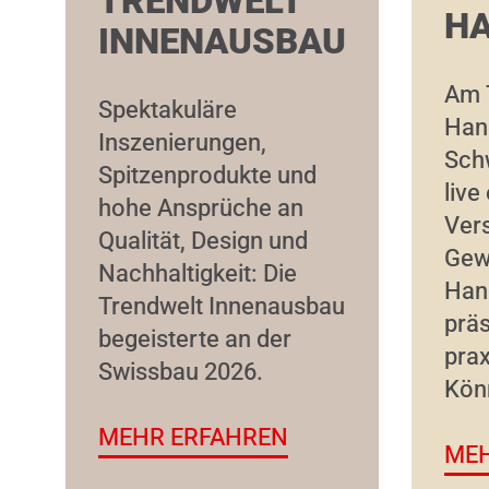
TRENDWELT
H
INNENAUSBAU
Am 
Spektakuläre
Han
Inszenierungen,
Sch
Spitzenprodukte und
live
hohe Ansprüche an
Ver
Qualität, Design und
Gew
Nachhaltigkeit: Die
Han
Trendwelt Innenausbau
präs
begeisterte an der
prax
Swissbau 2026.
Kön
MEHR ERFAHREN
MEH