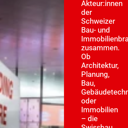
Akteur:innen
der
Schweizer
Bau- und
Immobilienbr
zusammen.
Ob
Architektur,
Planung,
Bau,
Gebäudetechn
oder
Immobilien
– die
Swissbau