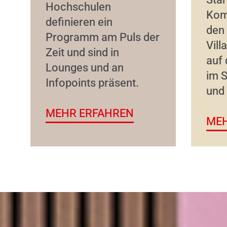
Hochschulen
Kom
definieren ein
den 
Programm am Puls der
Vill
Zeit und sind in
auf 
Lounges und an
im 
Infopoints präsent.
und 
MEHR ERFAHREN
MEH