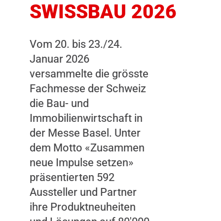
SWISSBAU 2026
Vom 20. bis 23./24.
Januar 2026
versammelte die grösste
Dieser Inhalt
Fachmesse der Schweiz
wird nicht
die Bau- und
angezeigt, weil
Immobilienwirtschaft in
Sie keine
der Messe Basel. Unter
Zustimmung
dem Motto «Zusammen
dazu gegeben
neue Impulse setzen»
haben. Durch
präsentierten 592
das Laden des
Aussteller und Partner
Inhalts,
ihre Produktneuheiten
akzeptieren Sie