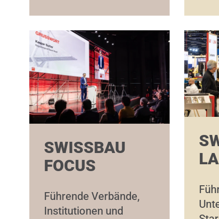
S
SWISSBAU
LA
FOCUS
Füh
Führende Verbände,
Unt
Institutionen und
Star