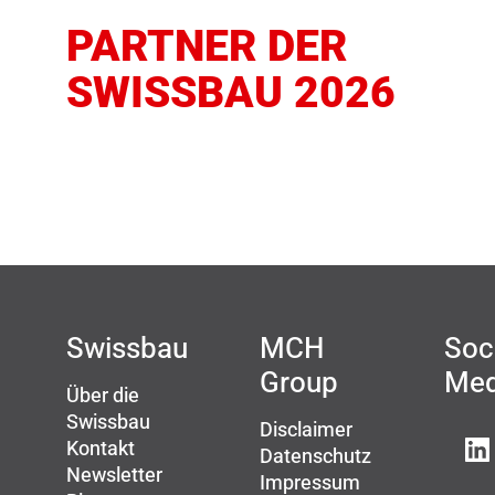
PARTNER DER
SWISSBAU 2026
Swissbau
MCH
Soc
Group
Med
Über die
Swissbau
Disclaimer
Kontakt
Datenschutz
Newsletter
Impressum