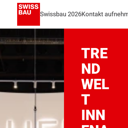
Swissbau 2026
Kontakt aufneh
TRE
ND
WEL
T
INN