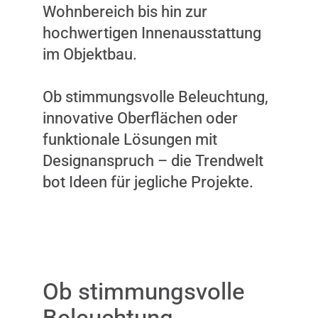
Wohnbereich bis hin zur
hochwertigen Innenausstattung
im Objektbau.
Ob stimmungsvolle Beleuchtung,
innovative Oberflächen oder
funktionale Lösungen mit
Designanspruch – die Trendwelt
bot Ideen für jegliche Projekte.
Dieser Inhalt wird nicht
angezeigt, weil Sie keine
Ob stimmungsvolle
Zustimmung dazu gegeben
haben. Durch das Laden
Beleuchtung,