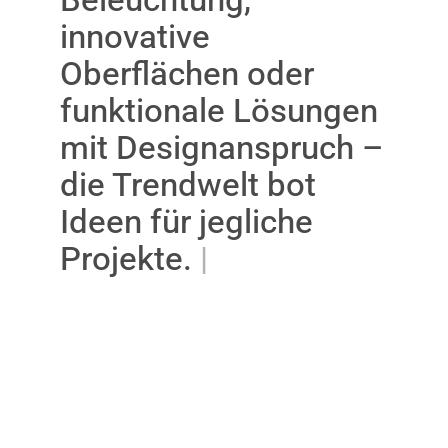
des Inhalts, akzeptieren Sie
innovative
Marketing-Cookies.
Oberflächen oder
INHALT ANZEIGEN
funktionale Lösungen
mit Designanspruch –
die Trendwelt bot
Ideen für jegliche
Projekte.