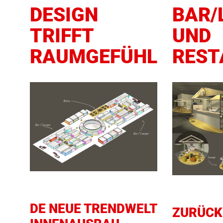
DESIGN
BAR/
TRIFFT
UND
RAUMGEFÜHL
REST
DE NEUE TRENDWELT
ZURÜCK