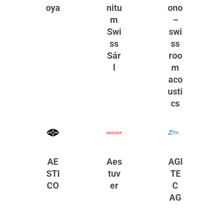
oya
nitu
ono
m
–
Swi
swi
ss
ss
Sár
roo
l
m
aco
usti
cs
AE
Aes
AGI
STI
tuv
TE
CO
er
C
AG