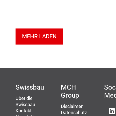
MEHR LADEN
Swissbau
MCH
Soc
Group
Med
Über die
Swissbau
Disclaimer
Kontakt
Datenschutz