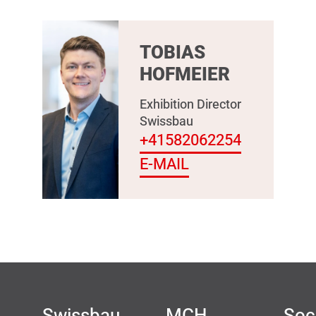
TOBIAS
HOFMEIER
Exhibition Director
Swissbau
+41582062254
E-MAIL
Swissbau
MCH
Soc