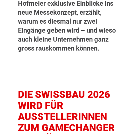
Hofmeier exklusive Einblicke ins
neue Messekonzept, erzählt,
warum es diesmal nur zwei
Eingänge geben wird – und wieso
auch kleine Unternehmen ganz
gross rauskommen können.
Dieser Inhalt wird nicht
angezeigt, weil Sie keine
DIE SWISSBAU 2026
Zustimmung dazu gegeben
haben. Durch das Laden
WIRD FÜR
des Inhalts, akzeptieren Sie
AUSSTELLERINNEN
Marketing-Cookies.
ZUM GAMECHANGER
INHALT ANZEIGEN