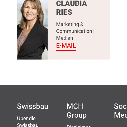
CLAUDIA
RIES
Marketing &
Communication |
Medien
E-MAIL
Swissbau
MCH
Soc
Group
Med
Über die
Swissbau