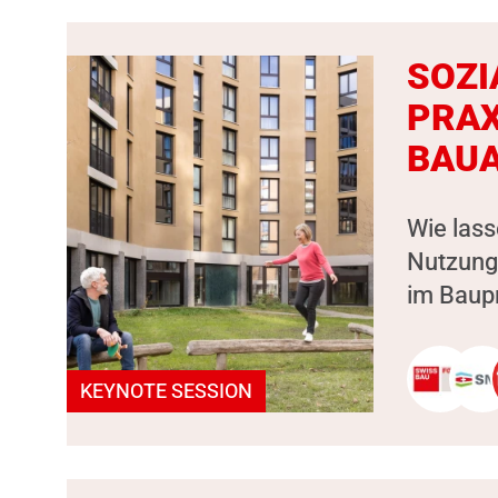
SOZI
PRAX
BAUA
Wie lass
Nutzung
im Baupr
KEYNOTE SESSION