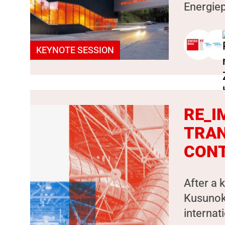
Energiep
KEYNOTE SESSION
RE_I
TRAN
CON
After a 
Kusunok
internat