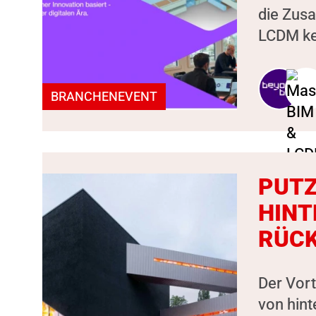
die Zus
LCDM ken
BRANCHENEVENT
PUTZ
HINT
RÜC
Der Vort
von hint