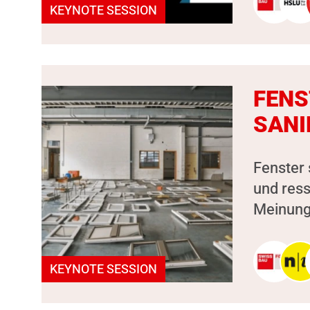
KEYNOTE SESSION
FENS
SANI
Fenster 
und ress
Meinung,
KEYNOTE SESSION