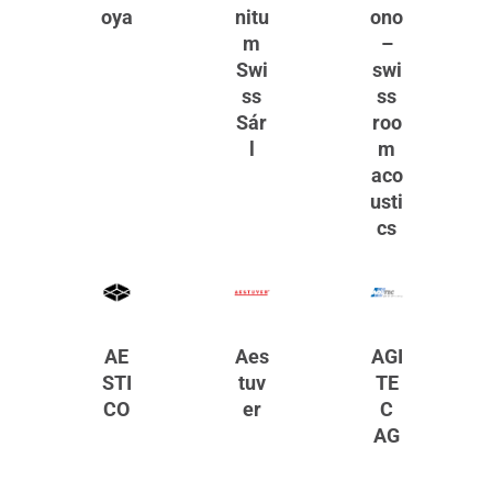
oya
nitu
ono
m
–
Swi
swi
ss
ss
Sár
roo
l
m
aco
usti
cs
AE
Aes
AGI
STI
tuv
TE
CO
er
C
AG