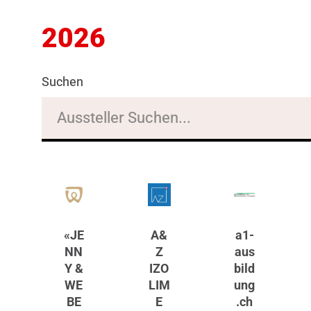
2026
Suchen
«JE
A&
a1-
NN
Z
aus
Y &
IZO
bild
WE
LIM
ung
BE
E
.ch