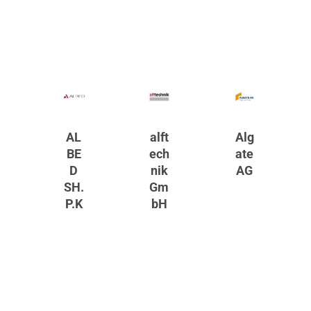
AL
alft
Alg
BE
ech
ate
D
nik
AG
SH.
Gm
P.K
bH