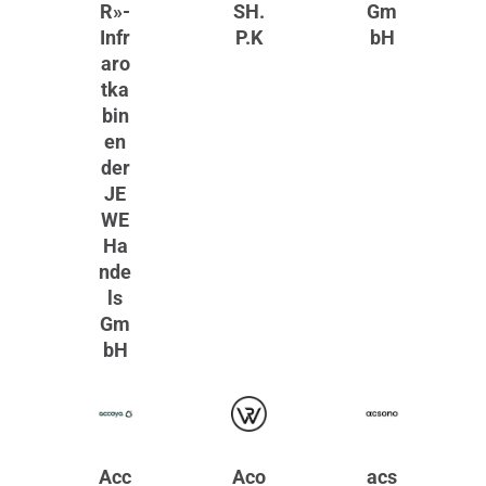
R»-
SH.
Gm
Infr
P.K
bH
aro
tka
bin
en
der
JE
WE
Ha
nde
ls
Gm
bH
Acc
Aco
acs