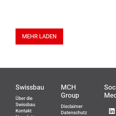
MEHR LADEN
Swissbau
MCH
Soc
Group
Med
Über die
Swissbau
Disclaimer
Kontakt
Datenschutz