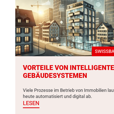
SWISSBA
VORTEILE VON INTELLIGENT
GEBÄUDESYSTEMEN
Viele Prozesse im Betrieb von Immobilien la
heute automatisiert und digital ab.
LESEN