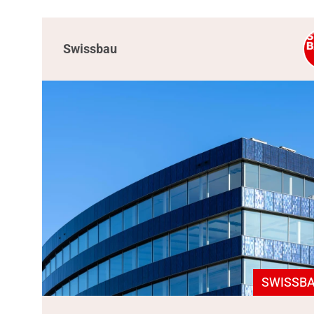
Swissbau
SWISSBA