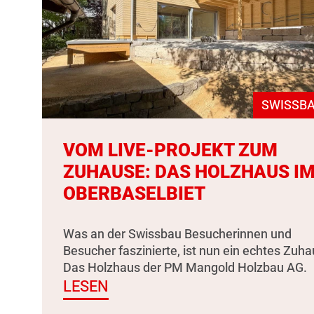
SWISSBA
VOM LIVE-PROJEKT ZUM
ZUHAUSE: DAS HOLZHAUS I
OBERBASELBIET
Was an der Swissbau Besucherinnen und
Besucher faszinierte, ist nun ein echtes Zuha
Das Holzhaus der PM Mangold Holzbau AG.
LESEN