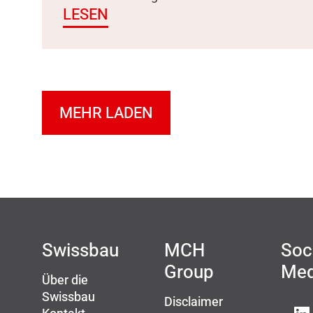
LESEN
MEHR LADEN
Swissbau
MCH
Soc
Group
Med
Über die
Swissbau
Disclaimer