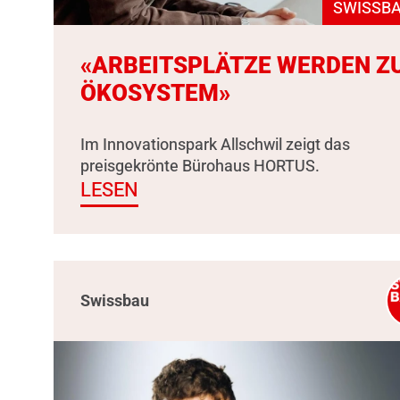
SWISSBA
«ARBEITSPLÄTZE WERDEN Z
ÖKOSYSTEM»
Im Innovationspark Allschwil zeigt das
preisgekrönte Bürohaus HORTUS.
LESEN
Swissbau