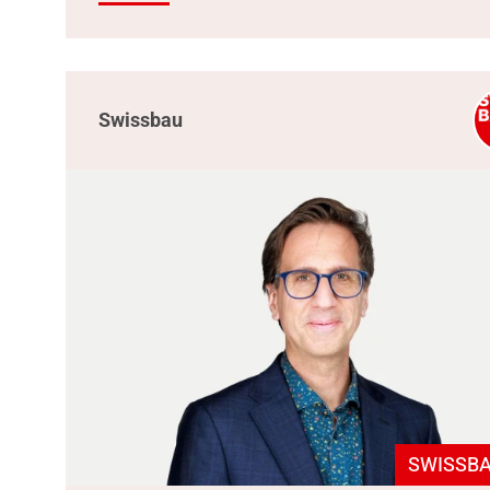
Swissbau
SWISSBA