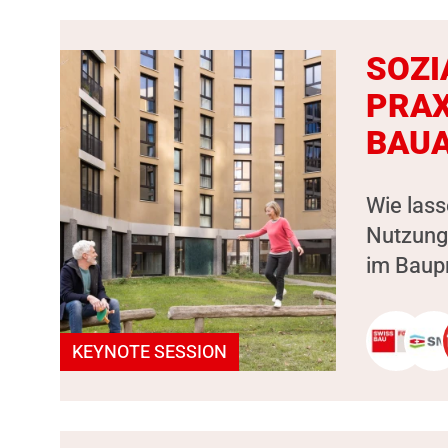
SOZI
PRAX
BAUA
Wie lass
Nutzung
im Baupr
KEYNOTE SESSION