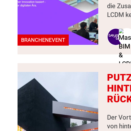
die Zus
LCDM ken
BRANCHENEVENT
PUTZ
HINT
RÜC
Der Vort
von hint