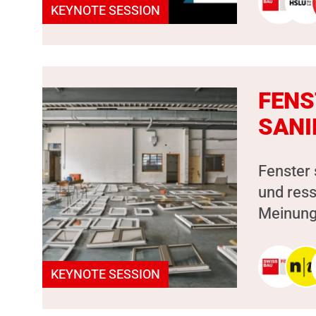
KEYNOTE SESSION
FENS
SANI
Fenster 
und ress
Meinung,
KEYNOTE SESSION