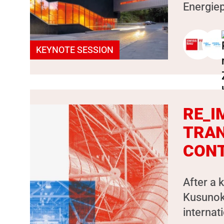
Energiep
KEYNOTE SESSION
RE_I
TRAN
CON
After a 
Kusunok
internat