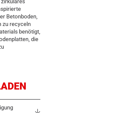
zirkuläres
spirierte
ter Betonboden,
h zu recyceln
aterials benötigt,
odenplatten, die
zu
LADEN
tigung