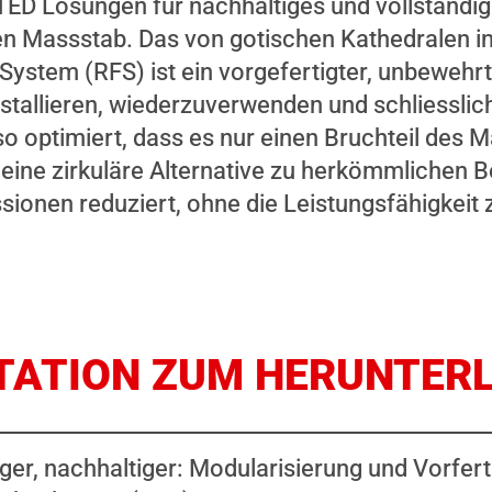
ED Lösungen für nachhaltiges und vollständig 
n Massstab. Das von gotischen Kathedralen in
System (RFS) ist ein vorgefertigter, unbewehr
nstallieren, wiederzuverwenden und schliesslic
so optimiert, dass es nur einen Bruchteil des M
 eine zirkuläre Alternative zu herkömmlichen B
ionen reduziert, ohne die Leistungsfähigkeit 
TATION ZUM HERUNTER
iger, nachhaltiger: Modularisierung und Vorfer