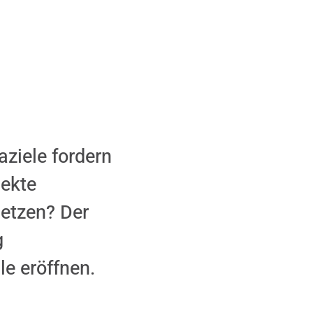
ziele fordern
jekte
setzen? Der
g
le eröffnen.