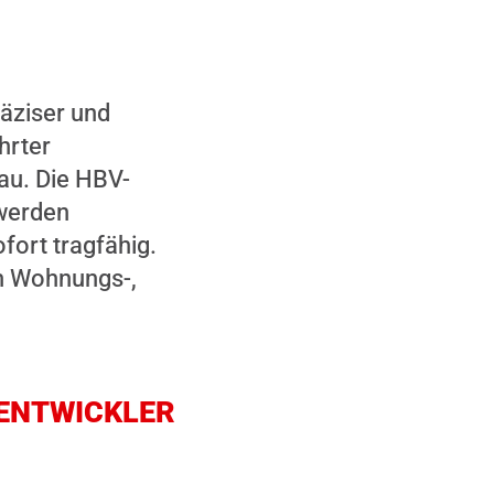
räziser und
hrter
au. Die HBV-
werden
fort tragfähig.
im Wohnungs-,
-ENTWICKLER