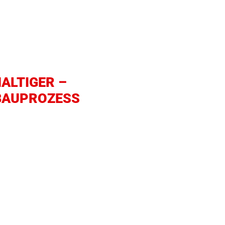
ng dazu
ALTIGER –
ie Marketing-
 BAUPROZESS