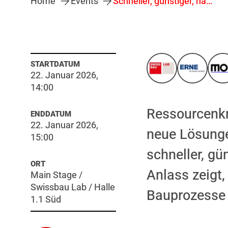
Home
Events
Schneller, günstiger, nachhaltiger: Modularisierung und Vorfertigung machen Bauprojekte besser
STARTDATUM
22. Januar 2026,
14:00
Ressourcenkn
ENDDATUM
22. Januar 2026,
neue Lösunge
15:00
schneller, gü
ORT
Anlass zeigt,
Main Stage /
Swissbau Lab / Halle
Bauprozesse r
1.1 Süd