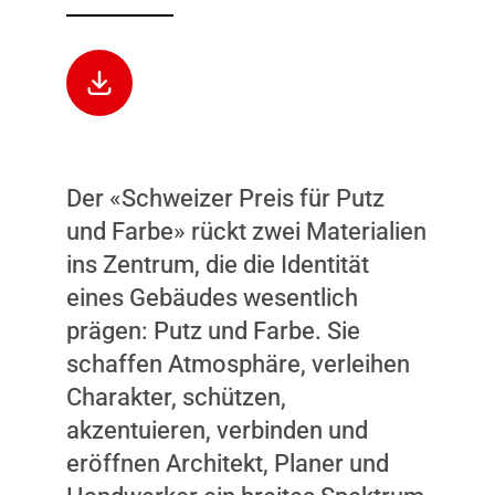
Der «Schweizer Preis für Putz
Dieser Inhalt wird nicht
und Farbe» rückt zwei Materialien
angezeigt, weil Sie keine
ins Zentrum, die die Identität
Zustimmung dazu gegeben
eines Gebäudes wesentlich
haben. Durch das Laden
prägen: Putz und Farbe. Sie
des Inhalts, akzeptieren Sie
schaffen Atmosphäre, verleihen
Marketing-Cookies.
Charakter, schützen,
INHALT ANZEIGEN
akzentuieren, verbinden und
eröffnen Architekt, Planer und