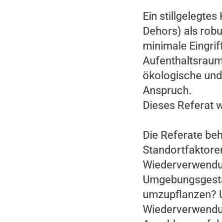
Ein stillgelegte
Dehors) als robu
minimale Eingrif
Aufenthaltsraum
ökologische und
Anspruch.
Dieses Referat w
Die Referate be
Standortfaktore
Wiederverwendun
Umgebungsgesta
umzupflanzen? U
Wiederverwendun