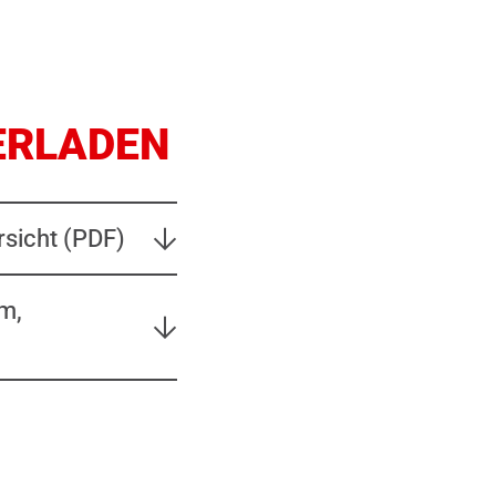
ERLADEN
rsicht (PDF)
m,