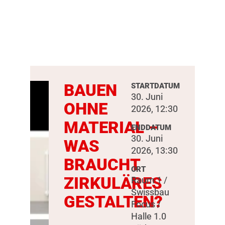
BAUEN
STARTDATUM
30. Juni
OHNE
2026, 12:30
MATERIAL –
ENDDATUM
30. Juni
WAS
2026, 13:30
BRAUCHT
ORT
ZIRKULÄRES
Raum 1 /
Swissbau
GESTALTEN?
Focus /
Halle 1.0