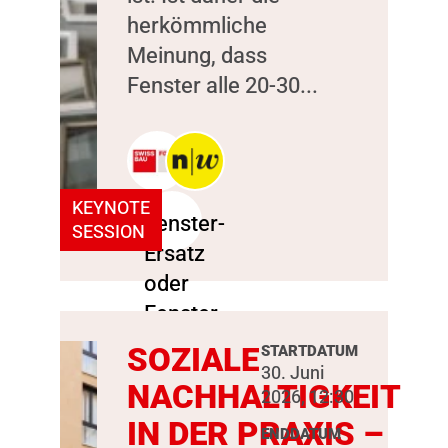
herkömmliche
Meinung, dass
Fenster alle 20-30...
KEYNOTE
SESSION
SOZIALE
STARTDATUM
30. Juni
NACHHALTIGKEIT
2026, 12:30
IN DER PRAXIS –
ENDDATUM