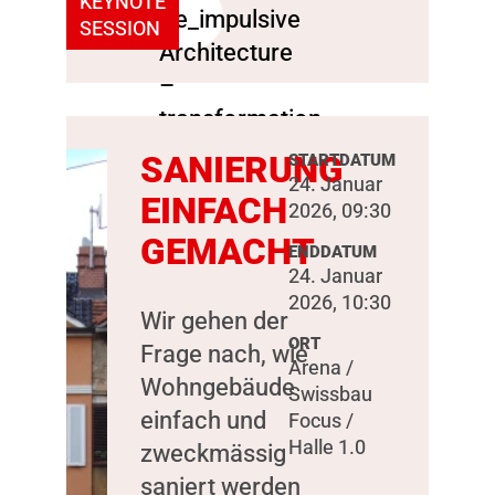
KEYNOTE
SESSION
SANIERUNG
STARTDATUM
24. Januar
EINFACH
2026, 09:30
GEMACHT
ENDDATUM
24. Januar
2026, 10:30
Wir gehen der
ORT
Frage nach, wie
Arena /
Wohngebäude
Swissbau
einfach und
Focus /
Halle 1.0
zweckmässig
saniert werden