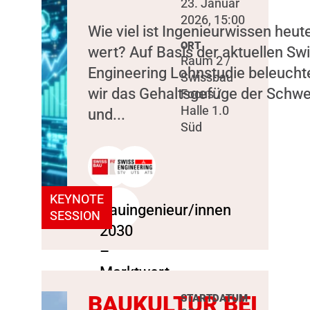
23. Januar
2026, 15:00
Wie viel ist Ingenieurwissen heut
ORT
wert? Auf Basis der aktuellen Sw
Raum 2 /
Engineering Lohnstudie beleucht
Swissbau
wir das Gehaltsgefüge der Schwe
Focus /
Halle 1.0
und...
Süd
KEYNOTE
SESSION
BAUKULTUR BEI
STARTDATUM