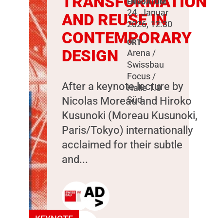
TRANSFORMATION
ENDDATUM
24. Januar
AND REUSE IN
2026, 12:30
CONTEMPORARY
ORT
DESIGN
Arena /
Swissbau
Focus /
After a keynote lecture by
Halle 1.0
Nicolas Moreau and Hiroko
Süd
Kusunoki (Moreau Kusunoki,
Paris/Tokyo) internationally
acclaimed for their subtle
and...