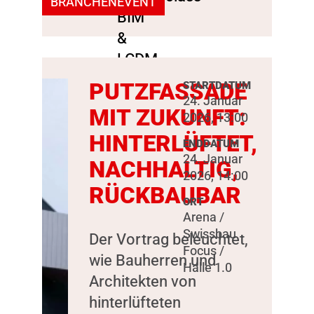
BRANCHENEVENT
PUTZFASSADE
STARTDATUM
24. Januar
MIT ZUKUNFT:
2026, 13:00
HINTERLÜFTET,
ENDDATUM
24. Januar
NACHHALTIG,
2026, 14:00
RÜCKBAUBAR
ORT
Arena /
Swissbau
Der Vortrag beleuchtet,
Focus /
wie Bauherren und
Halle 1.0
Architekten von
hinterlüfteten