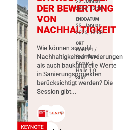
23. Januar
DER BEWERTUNG
2026, 12:30
VON
ENDDATUM
23. Januar
NACHHALTIGKEIT
2026, 13:30
ORT
Wie können sowohl
Raum 1 /
Nachhaltigkeitsanforderungen
Swissbau
Focus /
als auch baukulturelle Werte
Halle 1.0
in Sanierungsprojekten
Süd
berücksichtigt werden? Die
Session gibt...
KEYNOTE