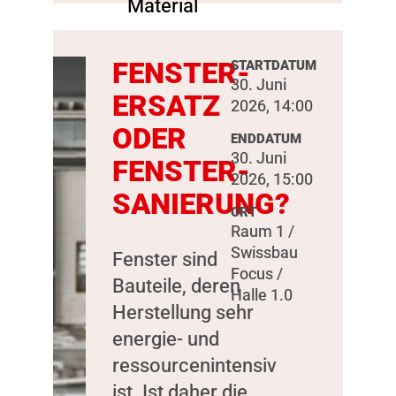
FENSTER-
STARTDATUM
30. Juni
ERSATZ
2026, 14:00
ODER
ENDDATUM
30. Juni
FENSTER-
2026, 15:00
SANIERUNG?
ORT
Raum 1 /
Swissbau
Fenster sind
Focus /
Bauteile, deren
Halle 1.0
Herstellung sehr
energie- und
ressourcenintensiv
ist. Ist daher die