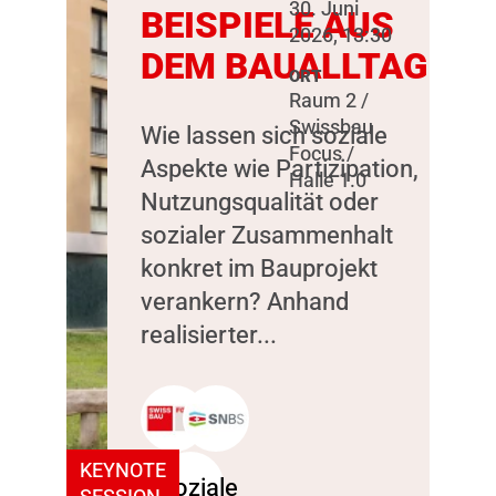
30. Juni
BEISPIELE AUS
2026, 13:30
DEM BAUALLTAG
ORT
Raum 2 /
Swissbau
Wie lassen sich soziale
Focus /
Aspekte wie Partizipation,
Halle 1.0
Nutzungsqualität oder
sozialer Zusammenhalt
konkret im Bauprojekt
verankern? Anhand
realisierter...
KEYNOTE