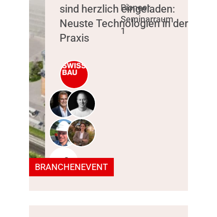
sind herzlich eingeladen:
Pioneer,
Seminarraum
Neuste Technologien in der
1
Praxis
+2
BRANCHENEVENT