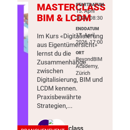
MASTERCLASS
STARTDATUM
15. April
BIM & LCDM
2026, 08:30
ENDDATUM
17. April
Im Kurs «Digitalisierung
2026, 17:00
aus Eigentümersicht»
lernst du die
ORT
BeyondBIM
Zusammenhänge
Academy,
zwischen
Zürich
Digitalisierung, BIM und
LCDM kennen.
Praxisbewährte
Strategien,...