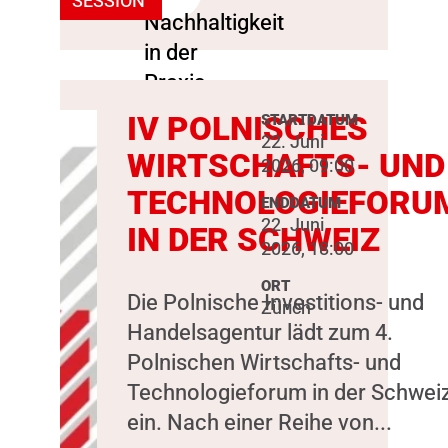
SESSION
IV POLNISCHES
STARTDATUM
22. Juni
WIRTSCHAFTS- UND
2026, 09:00
TECHNOLOGIEFORU
ENDDATUM
22. Juni
IN DER SCHWEIZ
2026, 18:00
ORT
Die Polnische Investitions- und
Zürich
Handelsagentur lädt zum 4.
Polnischen Wirtschafts- und
Technologieforum in der Schwei
ein. Nach einer Reihe von...