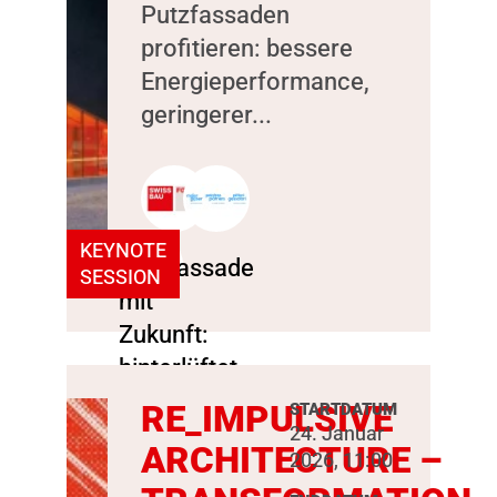
Putzfassaden
profitieren: bessere
Energieperformance,
geringerer...
KEYNOTE
SESSION
RE_IMPULSIVE
STARTDATUM
24. Januar
ARCHITECTURE –
2026, 11:00