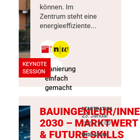
können. Im
Zentrum steht eine
energieeffiziente...
KEYNOTE
SESSION
BAUINGENIEUR/INN
STARTDATUM
23. Januar
2030 – MARKTWERT
2026, 14:00
& FUTURE SKILLS
ENDDATUM