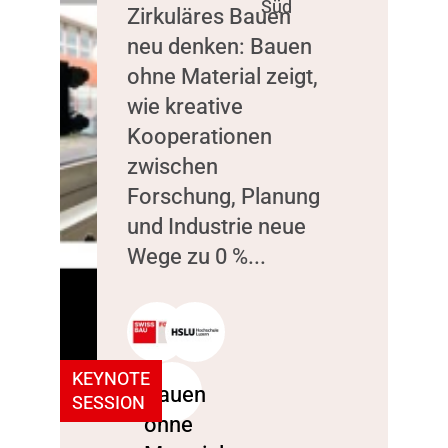
Süd
Zirkuläres Bauen
neu denken: Bauen
ohne Material zeigt,
wie kreative
Kooperationen
zwischen
Forschung, Planung
und Industrie neue
Wege zu 0 %...
KEYNOTE
SESSION