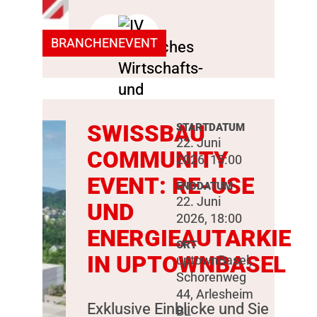
BRANCHENEVENT
SWISSBAU
STARTDATUM
22. Juni
COMMUNITY
2026, 15:00
EVENT: RE-USE
ENDDATUM
22. Juni
UND
2026, 18:00
ENERGIEAUTARKIE
ORT
IN UPTOWNBASEL
uptownBasel,
Schorenweg
44, Arlesheim
Exklusive Einblicke und Sie
BL