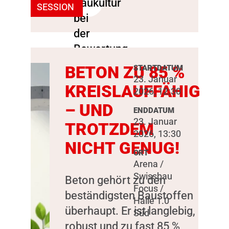
SESSION
BETON ZU 85 %
STARTDATUM
23. Januar
KREISLAUFFÄHIG
2026, 12:30
– UND
ENDDATUM
23. Januar
TROTZDEM
2026, 13:30
NICHT GENUG!
ORT
Arena /
Swissbau
Beton gehört zu den
Focus /
beständigsten Baustoffen
Halle 1.0
überhaupt. Er ist langlebig,
Süd
robust und zu fast 85 %