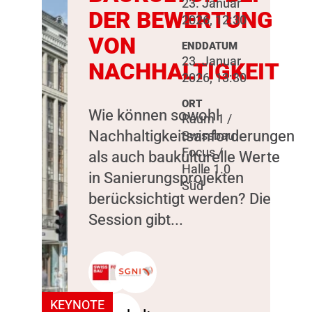
23. Januar
DER BEWERTUNG
2026, 12:30
VON
ENDDATUM
23. Januar
NACHHALTIGKEIT
2026, 13:30
ORT
Wie können sowohl
Raum 1 /
Nachhaltigkeitsanforderungen
Swissbau
Focus /
als auch baukulturelle Werte
Halle 1.0
in Sanierungsprojekten
Süd
berücksichtigt werden? Die
Session gibt...
KEYNOTE