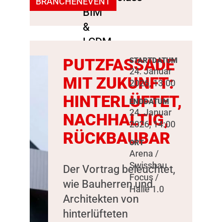
BRANCHENEVENT
PUTZFASSADE
STARTDATUM
24. Januar
MIT ZUKUNFT:
2026, 13:00
HINTERLÜFTET,
ENDDATUM
24. Januar
NACHHALTIG,
2026, 14:00
RÜCKBAUBAR
ORT
Arena /
Swissbau
Der Vortrag beleuchtet,
Focus /
wie Bauherren und
Halle 1.0
Architekten von
hinterlüfteten