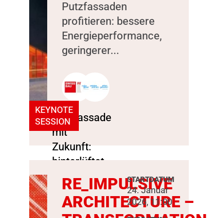
Putzfassaden
profitieren: bessere
Energieperformance,
geringerer...
KEYNOTE
SESSION
RE_IMPULSIVE
STARTDATUM
24. Januar
ARCHITECTURE –
2026, 11:00