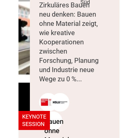
Süd
Zirkuläres Bauen
neu denken: Bauen
ohne Material zeigt,
wie kreative
Kooperationen
zwischen
Forschung, Planung
und Industrie neue
Wege zu 0 %...
KEYNOTE
SESSION