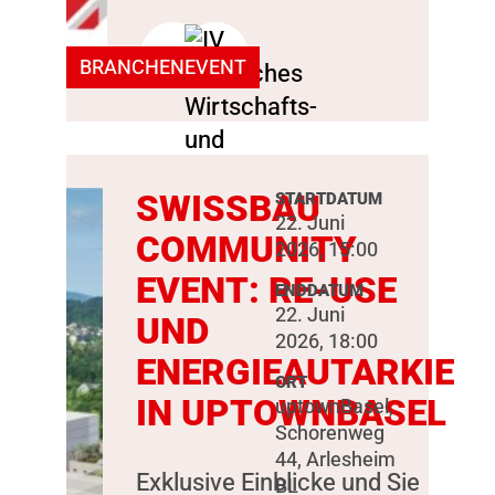
BRANCHENEVENT
SWISSBAU
STARTDATUM
22. Juni
COMMUNITY
2026, 15:00
EVENT: RE-USE
ENDDATUM
22. Juni
UND
2026, 18:00
ENERGIEAUTARKIE
ORT
IN UPTOWNBASEL
uptownBasel,
Schorenweg
44, Arlesheim
Exklusive Einblicke und Sie
BL