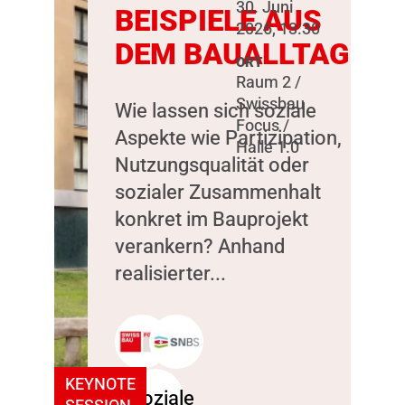
30. Juni
BEISPIELE AUS
2026, 13:30
DEM BAUALLTAG
ORT
Raum 2 /
Swissbau
Wie lassen sich soziale
Focus /
Aspekte wie Partizipation,
Halle 1.0
Nutzungsqualität oder
sozialer Zusammenhalt
konkret im Bauprojekt
verankern? Anhand
realisierter...
KEYNOTE