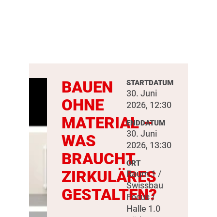
BAUEN
STARTDATUM
30. Juni
OHNE
2026, 12:30
MATERIAL –
ENDDATUM
30. Juni
WAS
2026, 13:30
BRAUCHT
ORT
ZIRKULÄRES
Raum 1 /
Swissbau
GESTALTEN?
Focus /
Halle 1.0