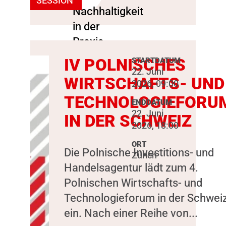
SESSION
IV POLNISCHES
STARTDATUM
22. Juni
WIRTSCHAFTS- UND
2026, 09:00
TECHNOLOGIEFORU
ENDDATUM
22. Juni
IN DER SCHWEIZ
2026, 18:00
ORT
Die Polnische Investitions- und
Zürich
Handelsagentur lädt zum 4.
Polnischen Wirtschafts- und
Technologieforum in der Schwei
ein. Nach einer Reihe von...