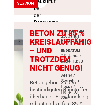
SESSION
BETON ZU 85 %
STARTDATUM
23. Januar
KREISLAUFFÄHIG
2026, 12:30
– UND
ENDDATUM
23. Januar
TROTZDEM
2026, 13:30
NICHT GENUG!
ORT
Arena /
Swissbau
Beton gehört zu den
Focus /
beständigsten Baustoffen
Halle 1.0
überhaupt. Er ist langlebig,
Süd
robust und zu fast 85 %