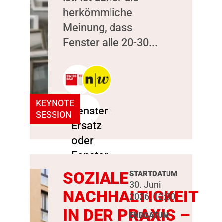
herkömmliche
Meinung, dass
Fenster alle 20-30...
KEYNOTE
SESSION
SOZIALE
STARTDATUM
30. Juni
NACHHALTIGKEIT
2026, 12:30
IN DER PRAXIS –
ENDDATUM