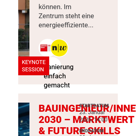
können. Im
Zentrum steht eine
energieeffiziente...
KEYNOTE
SESSION
BAUINGENIEUR/INN
STARTDATUM
23. Januar
2030 – MARKTWERT
2026, 14:00
& FUTURE SKILLS
ENDDATUM