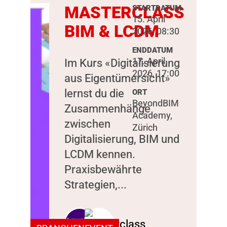
MASTERCLASS
STARTDATUM
15. April
BIM & LCDM
2026, 08:30
ENDDATUM
17. April
Im Kurs «Digitalisierung
2026, 17:00
aus Eigentümersicht»
lernst du die
ORT
BeyondBIM
Zusammenhänge
Academy,
zwischen
Zürich
Digitalisierung, BIM und
LCDM kennen.
Praxisbewährte
Strategien,...