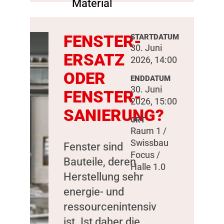
FENSTER-
STARTDATUM
30. Juni
ERSATZ
2026, 14:00
ODER
ENDDATUM
30. Juni
FENSTER-
2026, 15:00
SANIERUNG?
ORT
Raum 1 /
Swissbau
Fenster sind
Focus /
Bauteile, deren
Halle 1.0
Herstellung sehr
energie- und
ressourcenintensiv
ist. Ist daher die