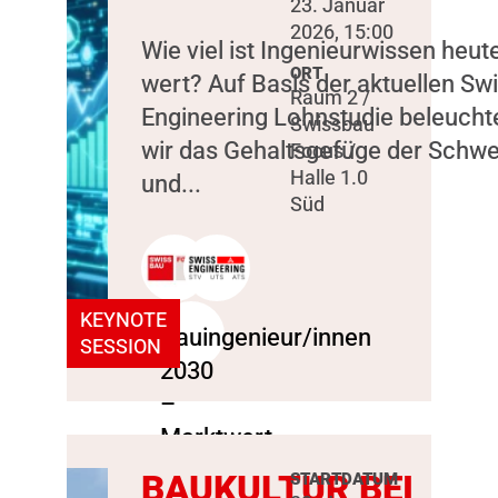
23. Januar
2026, 15:00
Wie viel ist Ingenieurwissen heut
ORT
wert? Auf Basis der aktuellen Sw
Raum 2 /
Engineering Lohnstudie beleucht
Swissbau
wir das Gehaltsgefüge der Schwe
Focus /
Halle 1.0
und...
Süd
KEYNOTE
SESSION
BAUKULTUR BEI
STARTDATUM