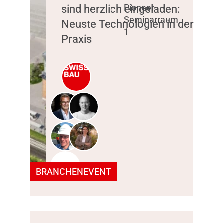
sind herzlich eingeladen:
Pioneer,
Seminarraum
Neuste Technologien in der
1
Praxis
+2
BRANCHENEVENT