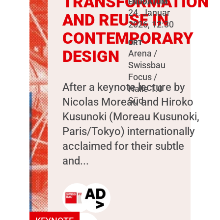
TRANSFORMATION
ENDDATUM
24. Januar
AND REUSE IN
2026, 12:30
CONTEMPORARY
ORT
DESIGN
Arena /
Swissbau
Focus /
After a keynote lecture by
Halle 1.0
Nicolas Moreau and Hiroko
Süd
Kusunoki (Moreau Kusunoki,
Paris/Tokyo) internationally
acclaimed for their subtle
and...