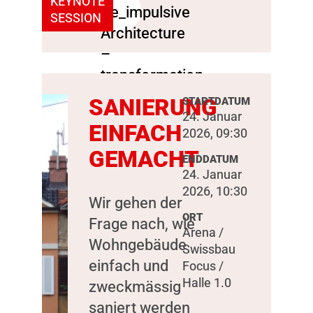
KEYNOTE
SESSION
SANIERUNG
STARTDATUM
24. Januar
EINFACH
2026, 09:30
GEMACHT
ENDDATUM
24. Januar
2026, 10:30
Wir gehen der
ORT
Frage nach, wie
Arena /
Wohngebäude
Swissbau
einfach und
Focus /
Halle 1.0
zweckmässig
saniert werden