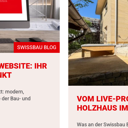
SWISSBAU BLOG
EBSITE: IHR
NKT
tt: modern,
VOM LIVE-PR
e der Bau- und
HOLZHAUS IM
Was an der Swissbau B