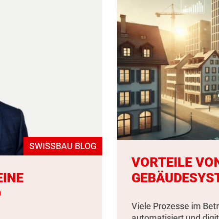
SWISSBAU BLOG
VORTEILE VO
EINE
GEBÄUDESYS
D
Viele Prozesse im Bet
automatisiert und digit