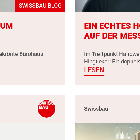
SWISSBAU BLOG
ZUM
EIN ECHTES 
AUF DER MES
gekrönte Bürohaus
Im Treffpunkt Handwer
Hingucker: Ein doppel
LESEN
Swissbau