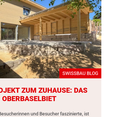
SWISSBAU BLOG
OJEKT ZUM ZUHAUSE: DAS
 OBERBASELBIET
esucherinnen und Besucher faszinierte, ist