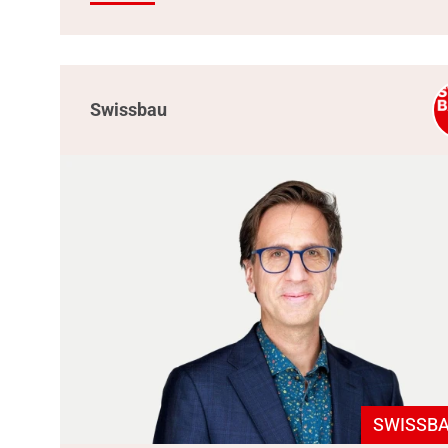
Swissbau
SWISSBA