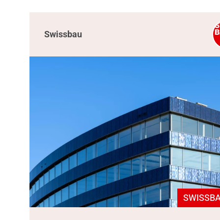
Swissbau
SWISSBA