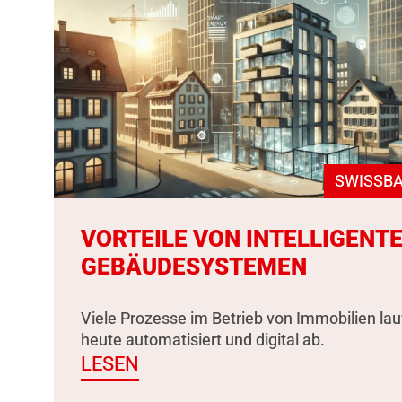
SWISSBA
VORTEILE VON INTELLIGENT
GEBÄUDESYSTEMEN
Viele Prozesse im Betrieb von Immobilien la
heute automatisiert und digital ab.
LESEN