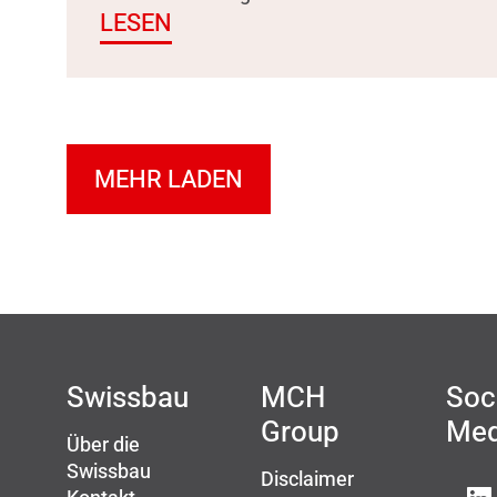
LESEN
MEHR LADEN
Swissbau
MCH
Soc
Group
Med
Über die
Swissbau
Disclaimer