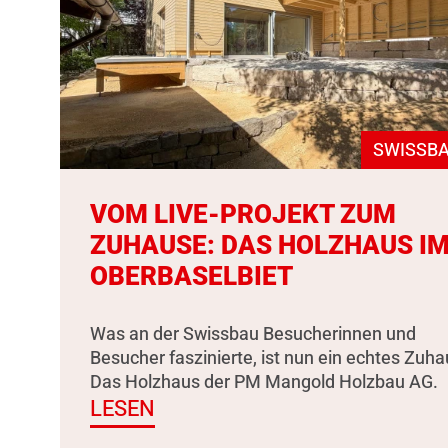
SWISSBA
VOM LIVE-PROJEKT ZUM
ZUHAUSE: DAS HOLZHAUS I
OBERBASELBIET
Was an der Swissbau Besucherinnen und
Besucher faszinierte, ist nun ein echtes Zuha
Das Holzhaus der PM Mangold Holzbau AG.
LESEN