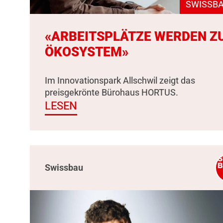
SWISSBA
«ARBEITSPLÄTZE WERDEN Z
ÖKOSYSTEM»
Im Innovationspark Allschwil zeigt das
preisgekrönte Bürohaus HORTUS.
LESEN
Swissbau