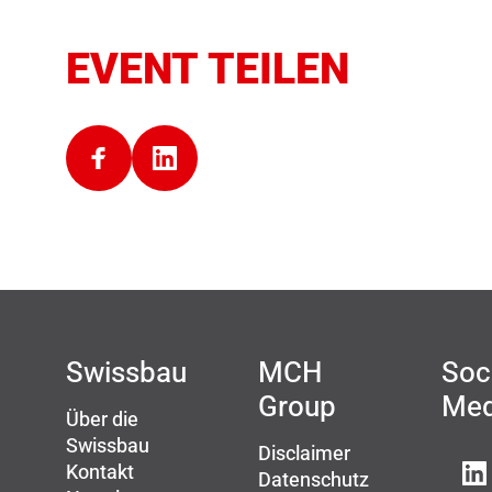
EVENT TEILEN
Swissbau
MCH
Soc
Group
Med
Über die
Swissbau
Disclaimer
Kontakt
Datenschutz