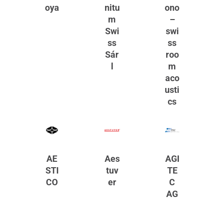
oya
nitu
ono
m
–
Swi
swi
ss
ss
Sár
roo
l
m
aco
usti
cs
AE
Aes
AGI
STI
tuv
TE
CO
er
C
AG