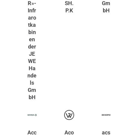
R»-
SH.
Gm
Infr
P.K
bH
aro
tka
bin
en
der
JE
WE
Ha
nde
ls
Gm
bH
Acc
Aco
acs