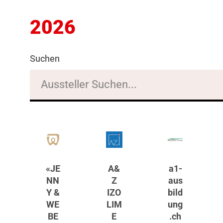
2026
Suchen
«JE
A&
a1-
NN
Z
aus
Y &
IZO
bild
WE
LIM
ung
BE
E
.ch