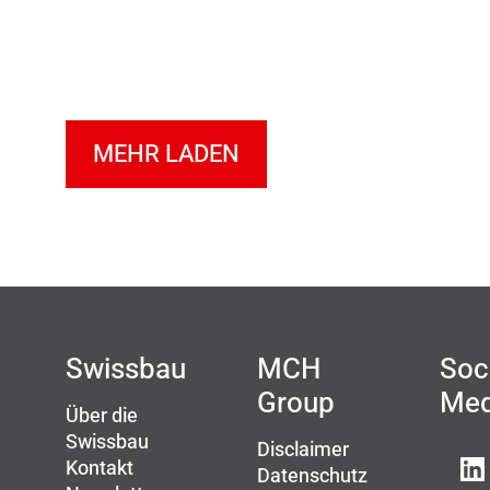
MEHR LADEN
Swissbau
MCH
Soc
Group
Med
Über die
Swissbau
Disclaimer
Kontakt
Datenschutz