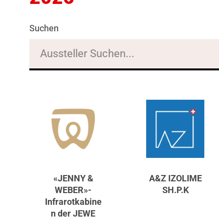
Suchen
«JENNY &
A&Z IZOLIME
WEBER»-
SH.P.K
Infrarotkabine
n der JEWE