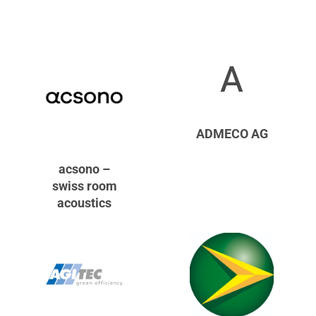
A
ADMECO AG
acsono –
swiss room
acoustics