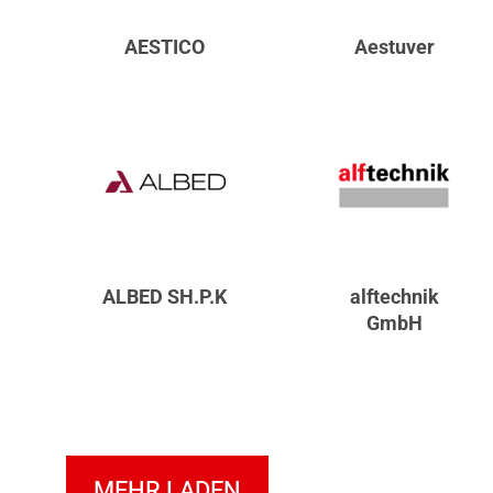
AESTICO
Aestuver
ALBED SH.P.K
alftechnik
GmbH
MEHR LADEN