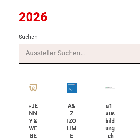
2026
Suchen
«JE
A&
a1-
NN
Z
aus
Y &
IZO
bild
WE
LIM
ung
BE
E
.ch