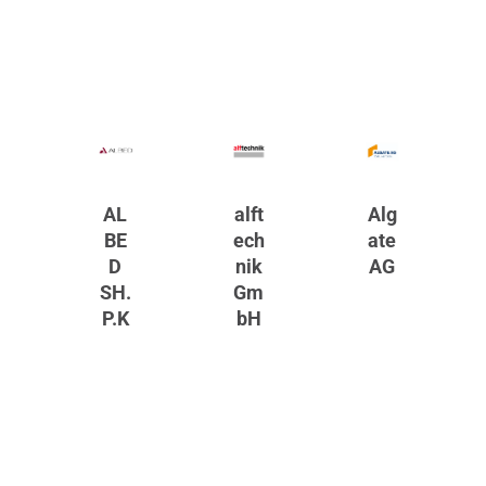
AL
alft
Alg
BE
ech
ate
D
nik
AG
SH.
Gm
P.K
bH