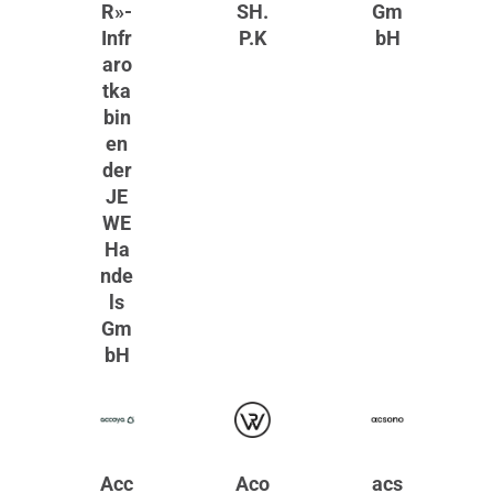
R»-
SH.
Gm
Infr
P.K
bH
aro
tka
bin
en
der
JE
WE
Ha
nde
ls
Gm
bH
Acc
Aco
acs