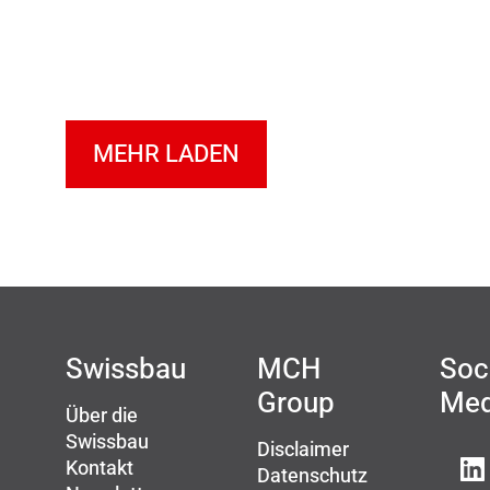
MEHR LADEN
Swissbau
MCH
Soc
Group
Med
Über die
Swissbau
Disclaimer
Kontakt
Datenschutz