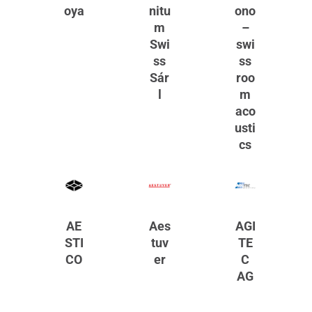
oya
nitu
ono
m
–
Swi
swi
ss
ss
Sár
roo
l
m
aco
usti
cs
AE
Aes
AGI
STI
tuv
TE
CO
er
C
AG