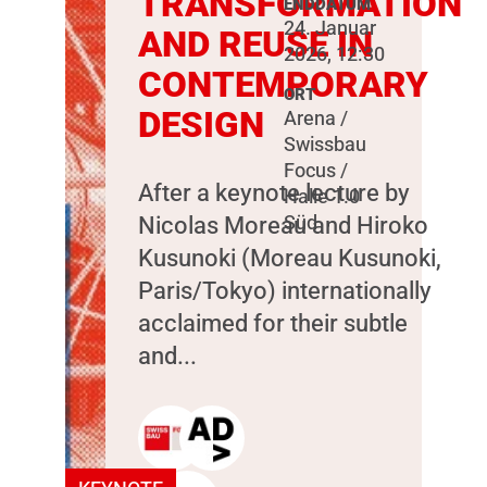
TRANSFORMATION
ENDDATUM
24. Januar
AND REUSE IN
2026, 12:30
CONTEMPORARY
ORT
DESIGN
Arena /
Swissbau
Focus /
After a keynote lecture by
Halle 1.0
Nicolas Moreau and Hiroko
Süd
Kusunoki (Moreau Kusunoki,
Paris/Tokyo) internationally
acclaimed for their subtle
and...