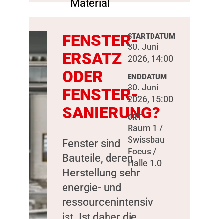
FENSTER-
STARTDATUM
30. Juni
ERSATZ
2026, 14:00
ODER
ENDDATUM
30. Juni
FENSTER-
2026, 15:00
SANIERUNG?
ORT
Raum 1 /
Swissbau
Fenster sind
Focus /
Bauteile, deren
Halle 1.0
Herstellung sehr
energie- und
ressourcenintensiv
ist. Ist daher die