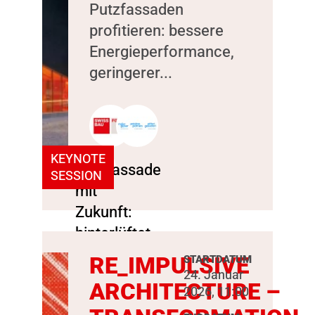
Putzfassaden
profitieren: bessere
Energieperformance,
geringerer...
KEYNOTE
SESSION
RE_IMPULSIVE
STARTDATUM
24. Januar
ARCHITECTURE –
2026, 11:00