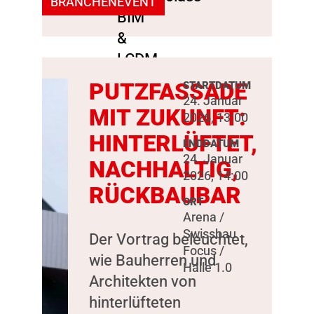
BRANCHENEVENT
PUTZFASSADE
STARTDATUM
24. Januar
MIT ZUKUNFT:
2026, 13:00
HINTERLÜFTET,
ENDDATUM
24. Januar
NACHHALTIG,
2026, 14:00
RÜCKBAUBAR
ORT
Arena /
Swissbau
Der Vortrag beleuchtet,
Focus /
wie Bauherren und
Halle 1.0
Architekten von
hinterlüfteten