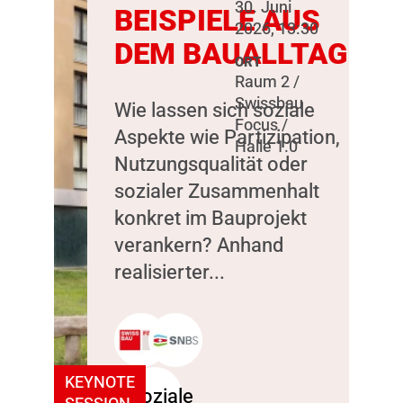
30. Juni
BEISPIELE AUS
2026, 13:30
DEM BAUALLTAG
ORT
Raum 2 /
Swissbau
Wie lassen sich soziale
Focus /
Aspekte wie Partizipation,
Halle 1.0
Nutzungsqualität oder
sozialer Zusammenhalt
konkret im Bauprojekt
verankern? Anhand
realisierter...
KEYNOTE