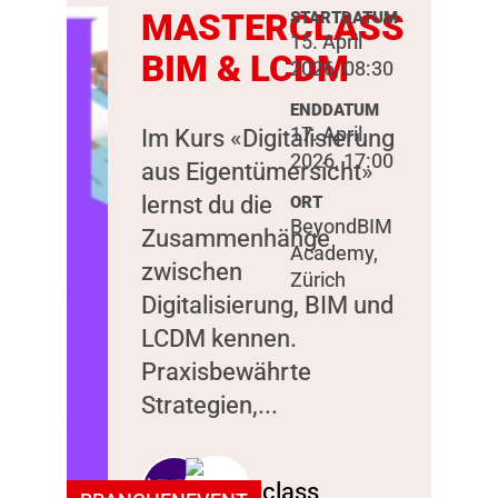
MASTERCLASS
STARTDATUM
15. April
BIM & LCDM
2026, 08:30
ENDDATUM
17. April
Im Kurs «Digitalisierung
2026, 17:00
aus Eigentümersicht»
lernst du die
ORT
BeyondBIM
Zusammenhänge
Academy,
zwischen
Zürich
Digitalisierung, BIM und
LCDM kennen.
Praxisbewährte
Strategien,...