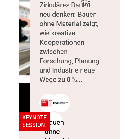
Süd
Zirkuläres Bauen
neu denken: Bauen
ohne Material zeigt,
wie kreative
Kooperationen
zwischen
Forschung, Planung
und Industrie neue
Wege zu 0 %...
KEYNOTE
SESSION