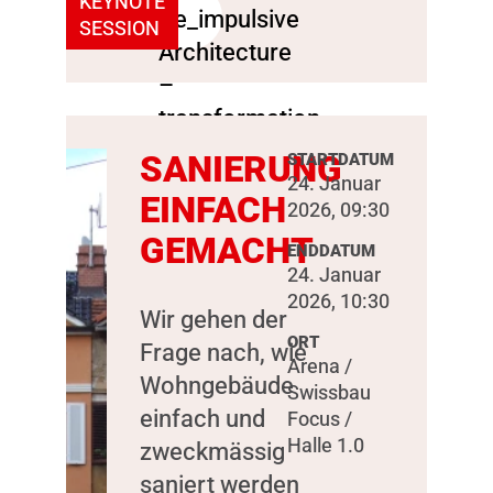
KEYNOTE
SESSION
SANIERUNG
STARTDATUM
24. Januar
EINFACH
2026, 09:30
GEMACHT
ENDDATUM
24. Januar
2026, 10:30
Wir gehen der
ORT
Frage nach, wie
Arena /
Wohngebäude
Swissbau
einfach und
Focus /
Halle 1.0
zweckmässig
saniert werden