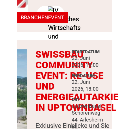
BRANCHENEVENT
SWISSBAU
STARTDATUM
22. Juni
COMMUNITY
2026, 15:00
EVENT: RE-USE
ENDDATUM
22. Juni
UND
2026, 18:00
ENERGIEAUTARKIE
ORT
IN UPTOWNBASEL
uptownBasel,
Schorenweg
44, Arlesheim
Exklusive Einblicke und Sie
BL