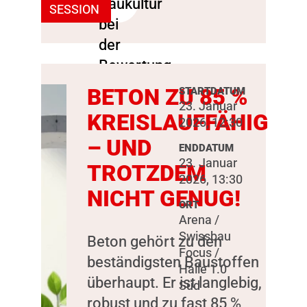
SESSION
BETON ZU 85 %
STARTDATUM
23. Januar
KREISLAUFFÄHIG
2026, 12:30
– UND
ENDDATUM
23. Januar
TROTZDEM
2026, 13:30
NICHT GENUG!
ORT
Arena /
Swissbau
Beton gehört zu den
Focus /
beständigsten Baustoffen
Halle 1.0
überhaupt. Er ist langlebig,
Süd
robust und zu fast 85 %