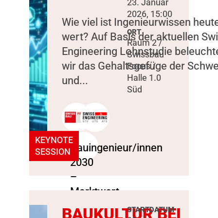
23. Januar
2026, 15:00
Wie viel ist Ingenieurwissen heut
ORT
wert? Auf Basis der aktuellen Sw
Raum 2 /
Engineering Lohnstudie beleucht
Swissbau
wir das Gehaltsgefüge der Schwe
Focus /
Halle 1.0
und...
Süd
KEYNOTE
SESSION
BAUKULTUR BEI
STARTDATUM