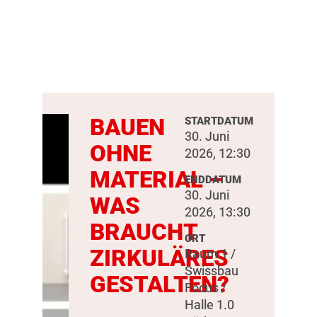
BAUEN
STARTDATUM
30. Juni
OHNE
2026, 12:30
MATERIAL –
ENDDATUM
30. Juni
WAS
2026, 13:30
BRAUCHT
ORT
ZIRKULÄRES
Raum 1 /
Swissbau
GESTALTEN?
Focus /
Halle 1.0