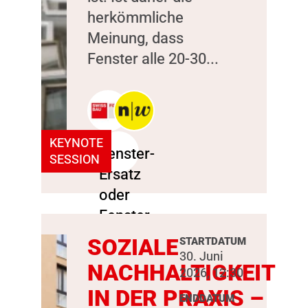
herkömmliche
Meinung, dass
Fenster alle 20-30...
KEYNOTE
SESSION
SOZIALE
STARTDATUM
30. Juni
NACHHALTIGKEIT
2026, 12:30
IN DER PRAXIS –
ENDDATUM