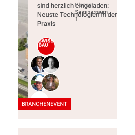
sind herzlich eingeladen:
Pioneer,
Seminarraum
Neuste Technologien in der
1
Praxis
+2
BRANCHENEVENT