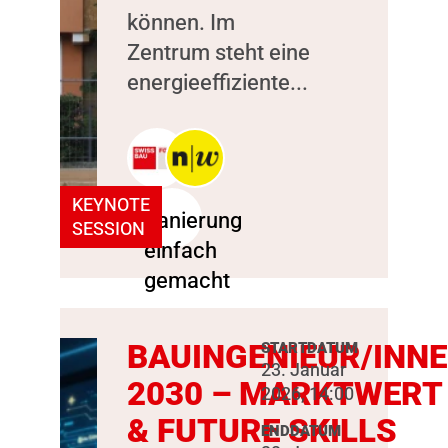
können. Im
Zentrum steht eine
energieeffiziente...
KEYNOTE
SESSION
BAUINGENIEUR/INN
STARTDATUM
23. Januar
2030 – MARKTWERT
2026, 14:00
& FUTURE SKILLS
ENDDATUM