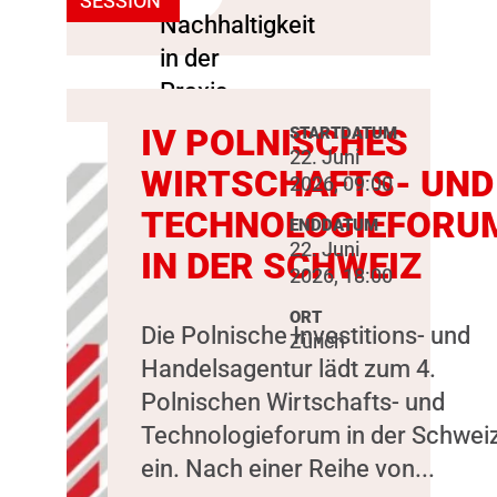
SESSION
IV POLNISCHES
STARTDATUM
22. Juni
WIRTSCHAFTS- UND
2026, 09:00
TECHNOLOGIEFORU
ENDDATUM
22. Juni
IN DER SCHWEIZ
2026, 18:00
ORT
Die Polnische Investitions- und
Zürich
Handelsagentur lädt zum 4.
Polnischen Wirtschafts- und
Technologieforum in der Schwei
ein. Nach einer Reihe von...