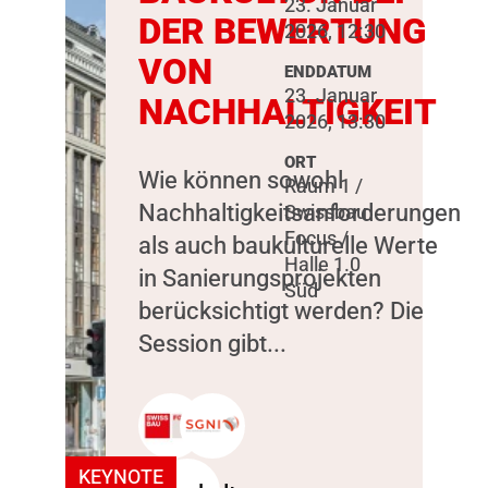
23. Januar
DER BEWERTUNG
2026, 12:30
VON
ENDDATUM
23. Januar
NACHHALTIGKEIT
2026, 13:30
ORT
Wie können sowohl
Raum 1 /
Nachhaltigkeitsanforderungen
Swissbau
Focus /
als auch baukulturelle Werte
Halle 1.0
in Sanierungsprojekten
Süd
berücksichtigt werden? Die
Session gibt...
KEYNOTE