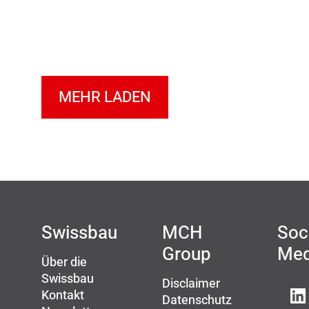
MEHR LADEN
Swissbau
MCH
Soc
Group
Med
Über die
Swissbau
Disclaimer
Kontakt
Datenschutz