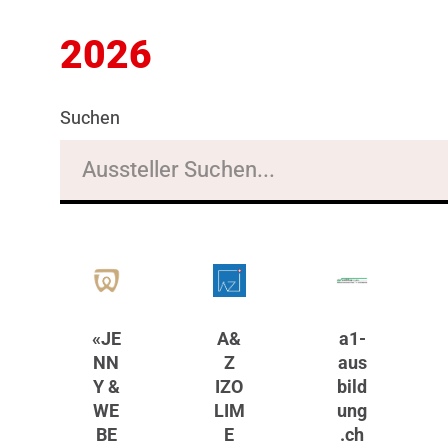
2026
Suchen
«JE
A&
a1-
NN
Z
aus
Y &
IZO
bild
WE
LIM
ung
BE
E
.ch