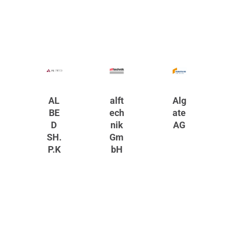
AL
alft
Alg
BE
ech
ate
D
nik
AG
SH.
Gm
P.K
bH