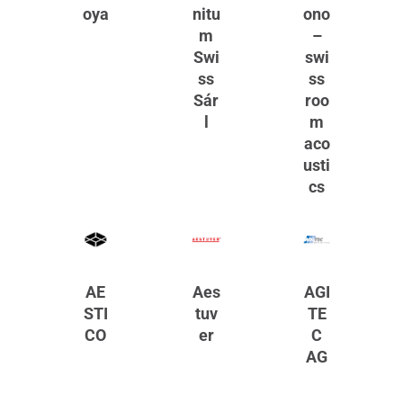
oya
nitu
ono
m
–
Swi
swi
ss
ss
Sár
roo
l
m
aco
usti
cs
AE
Aes
AGI
STI
tuv
TE
CO
er
C
AG