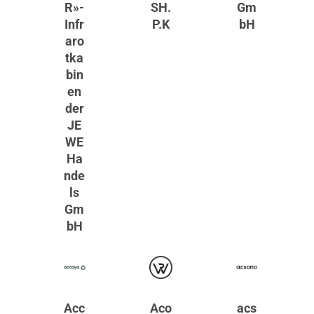
R»-
SH.
Gm
Infr
P.K
bH
aro
tka
bin
en
der
JE
WE
Ha
nde
ls
Gm
bH
Acc
Aco
acs