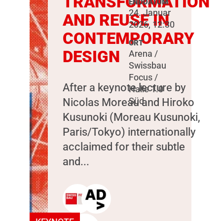
TRANSFORMATION
ENDDATUM
24. Januar
AND REUSE IN
2026, 12:30
CONTEMPORARY
ORT
DESIGN
Arena /
Swissbau
Focus /
After a keynote lecture by
Halle 1.0
Nicolas Moreau and Hiroko
Süd
Kusunoki (Moreau Kusunoki,
Paris/Tokyo) internationally
acclaimed for their subtle
and...