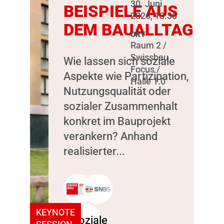
30. Juni
BEISPIELE AUS
2026, 13:30
DEM BAUALLTAG
ORT
Raum 2 /
Swissbau
Wie lassen sich soziale
Focus /
Aspekte wie Partizipation,
Halle 1.0
Nutzungsqualität oder
sozialer Zusammenhalt
konkret im Bauprojekt
verankern? Anhand
realisierter...
KEYNOTE