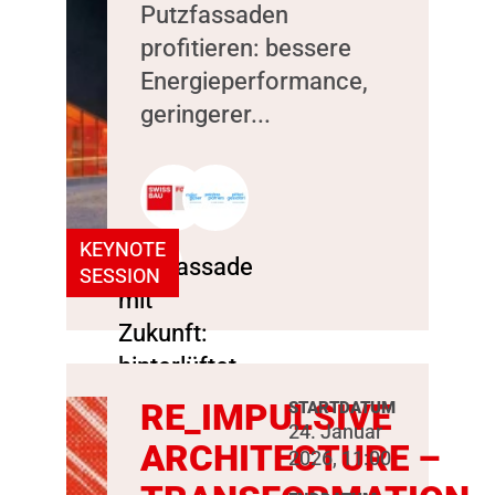
Putzfassaden
profitieren: bessere
Energieperformance,
geringerer...
KEYNOTE
SESSION
RE_IMPULSIVE
STARTDATUM
24. Januar
ARCHITECTURE –
2026, 11:00