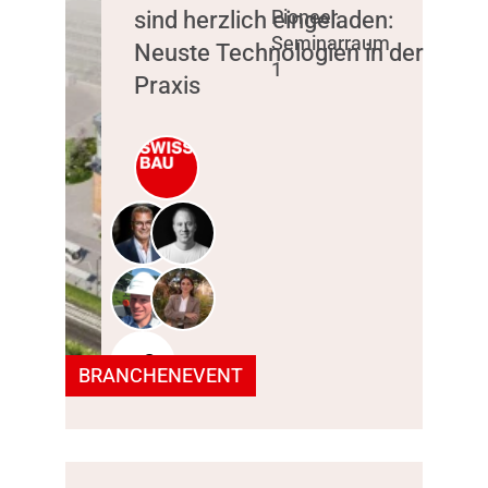
sind herzlich eingeladen:
Pioneer,
Seminarraum
Neuste Technologien in der
1
Praxis
+2
BRANCHENEVENT