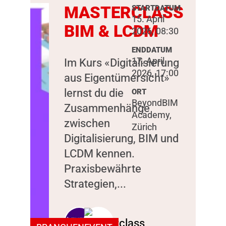
MASTERCLASS
STARTDATUM
15. April
BIM & LCDM
2026, 08:30
ENDDATUM
17. April
Im Kurs «Digitalisierung
2026, 17:00
aus Eigentümersicht»
lernst du die
ORT
BeyondBIM
Zusammenhänge
Academy,
zwischen
Zürich
Digitalisierung, BIM und
LCDM kennen.
Praxisbewährte
Strategien,...