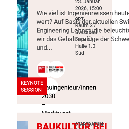
23. Januar
2026, 15:00
Wie viel ist Ingenieurwissen heut
ORT
wert? Auf Basis der aktuellen Sw
Raum 2 /
Engineering Lohnstudie beleucht
Swissbau
wir das Gehaltsgefüge der Schwe
Focus /
Halle 1.0
und...
Süd
KEYNOTE
SESSION
BAUKULTUR BEI
STARTDATUM