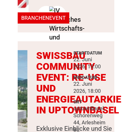
BRANCHENEVENT
SWISSBAU
STARTDATUM
22. Juni
COMMUNITY
2026, 15:00
EVENT: RE-USE
ENDDATUM
22. Juni
UND
2026, 18:00
ENERGIEAUTARKIE
ORT
IN UPTOWNBASEL
uptownBasel,
Schorenweg
44, Arlesheim
Exklusive Einblicke und Sie
BL