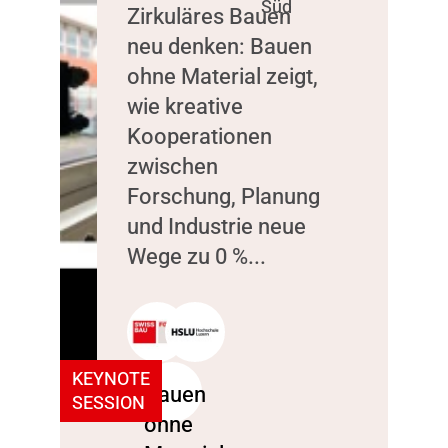
Süd
Zirkuläres Bauen
neu denken: Bauen
ohne Material zeigt,
wie kreative
Kooperationen
zwischen
Forschung, Planung
und Industrie neue
Wege zu 0 %...
KEYNOTE
SESSION