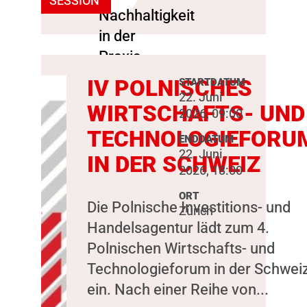
SESSION
IV POLNISCHES
STARTDATUM
22. Juni
WIRTSCHAFTS- UND
2026, 09:00
TECHNOLOGIEFORU
ENDDATUM
22. Juni
IN DER SCHWEIZ
2026, 18:00
ORT
Die Polnische Investitions- und
Zürich
Handelsagentur lädt zum 4.
Polnischen Wirtschafts- und
Technologieforum in der Schwei
ein. Nach einer Reihe von...