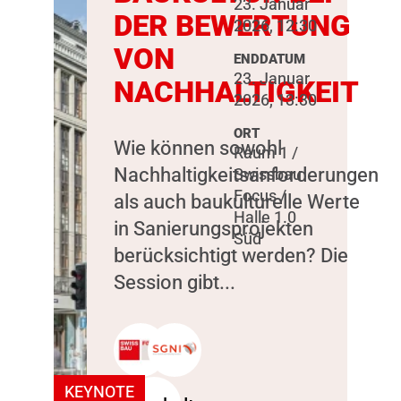
23. Januar
DER BEWERTUNG
2026, 12:30
VON
ENDDATUM
23. Januar
NACHHALTIGKEIT
2026, 13:30
ORT
Wie können sowohl
Raum 1 /
Nachhaltigkeitsanforderungen
Swissbau
Focus /
als auch baukulturelle Werte
Halle 1.0
in Sanierungsprojekten
Süd
berücksichtigt werden? Die
Session gibt...
KEYNOTE