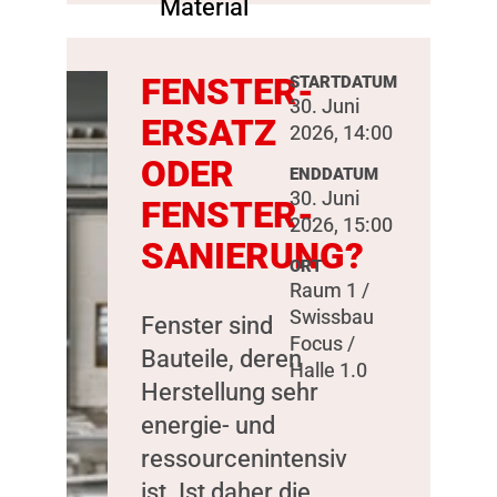
FENSTER-
STARTDATUM
30. Juni
ERSATZ
2026, 14:00
ODER
ENDDATUM
30. Juni
FENSTER-
2026, 15:00
SANIERUNG?
ORT
Raum 1 /
Swissbau
Fenster sind
Focus /
Bauteile, deren
Halle 1.0
Herstellung sehr
energie- und
ressourcenintensiv
ist. Ist daher die