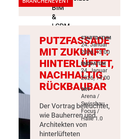
BRANCHENEVENT
PUTZFASSADE
STARTDATUM
24. Januar
MIT ZUKUNFT:
2026, 13:00
HINTERLÜFTET,
ENDDATUM
24. Januar
NACHHALTIG,
2026, 14:00
RÜCKBAUBAR
ORT
Arena /
Swissbau
Der Vortrag beleuchtet,
Focus /
wie Bauherren und
Halle 1.0
Architekten von
hinterlüfteten