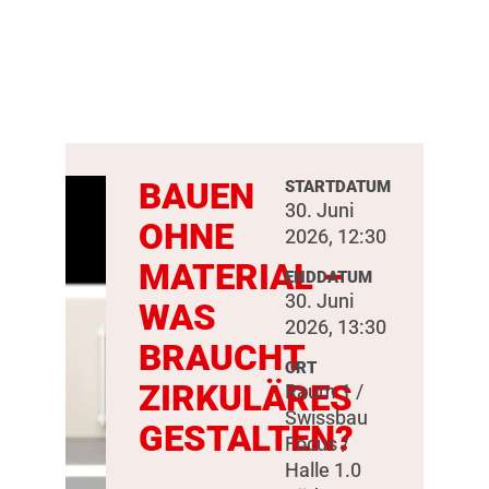
BAUEN
STARTDATUM
30. Juni
OHNE
2026, 12:30
MATERIAL –
ENDDATUM
30. Juni
WAS
2026, 13:30
BRAUCHT
ORT
ZIRKULÄRES
Raum 1 /
Swissbau
GESTALTEN?
Focus /
Halle 1.0