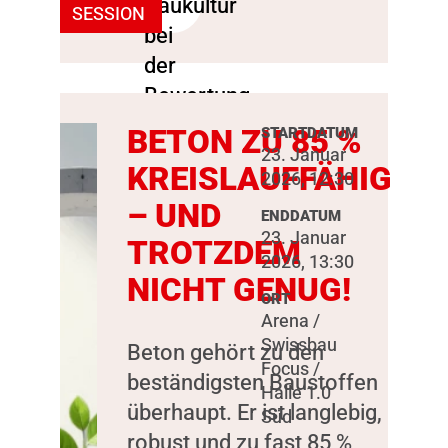
SESSION
BETON ZU 85 %
STARTDATUM
23. Januar
KREISLAUFFÄHIG
2026, 12:30
– UND
ENDDATUM
23. Januar
TROTZDEM
2026, 13:30
NICHT GENUG!
ORT
Arena /
Swissbau
Beton gehört zu den
Focus /
beständigsten Baustoffen
Halle 1.0
überhaupt. Er ist langlebig,
Süd
robust und zu fast 85 %