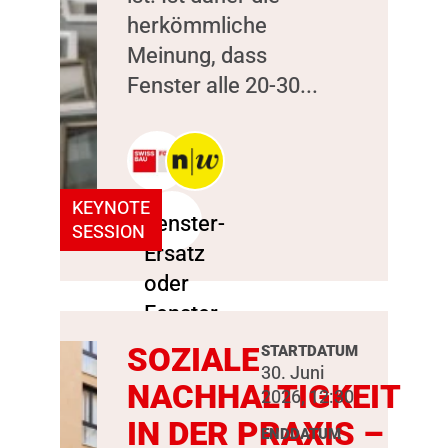
herkömmliche
Meinung, dass
Fenster alle 20-30...
KEYNOTE
SESSION
SOZIALE
STARTDATUM
30. Juni
NACHHALTIGKEIT
2026, 12:30
IN DER PRAXIS –
ENDDATUM