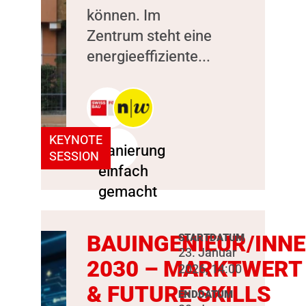
können. Im
Zentrum steht eine
energieeffiziente...
KEYNOTE
SESSION
BAUINGENIEUR/INN
STARTDATUM
23. Januar
2030 – MARKTWERT
2026, 14:00
& FUTURE SKILLS
ENDDATUM