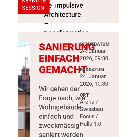
KEYNOTE
SESSION
SANIERUNG
STARTDATUM
24. Januar
EINFACH
2026, 09:30
GEMACHT
ENDDATUM
24. Januar
2026, 10:30
Wir gehen der
ORT
Frage nach, wie
Arena /
Wohngebäude
Swissbau
einfach und
Focus /
Halle 1.0
zweckmässig
saniert werden