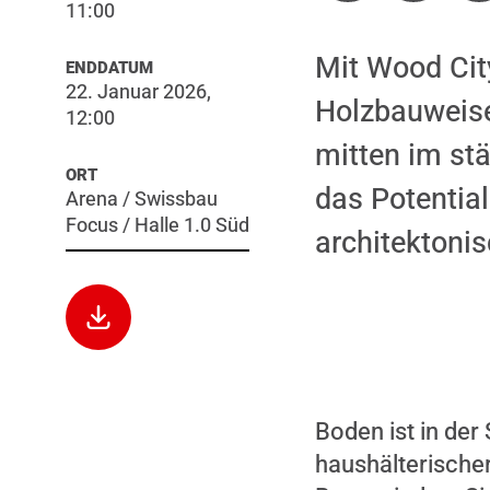
11:00
Mit Wood City
ENDDATUM
22. Januar 2026,
Holzbauweise
12:00
mitten im st
ORT
das Potential
Arena / Swissbau
Focus / Halle 1.0 Süd
architektoni
Boden ist in der
Dieser Inhalt
haushälterischer
gegeben habe