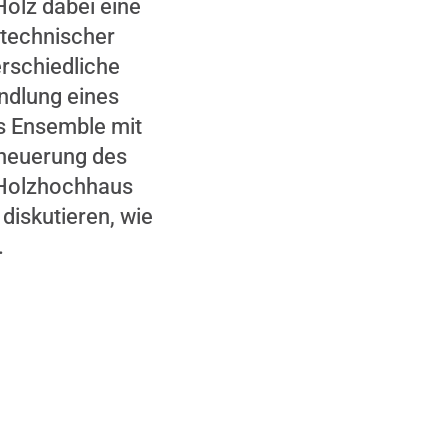
olz dabei eine
 technischer
erschiedliche
andlung eines
es Ensemble mit
rneuerung des
 Holzhochhaus
 diskutieren, wie
.