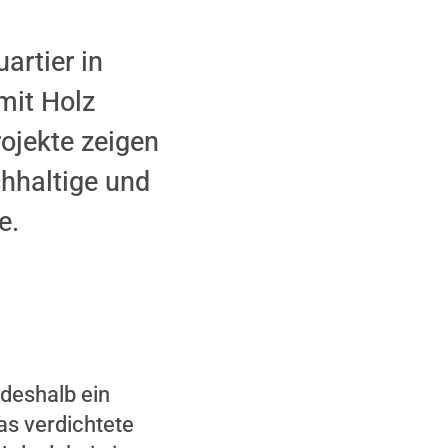
artier in
mit Holz
ojekte zeigen
chhaltige und
e.
 deshalb ein
ng dazu
as verdichtete
ie Marketing-