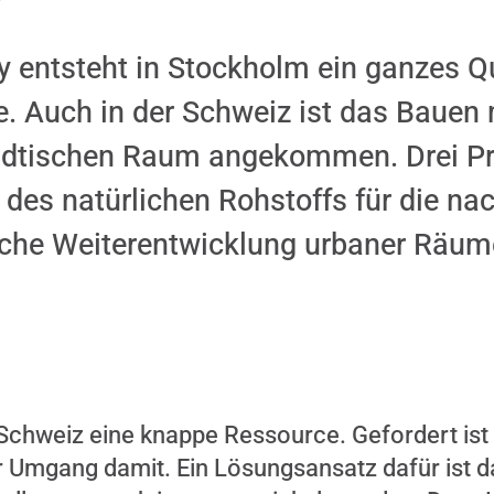
 entsteht in Stockholm ein ganzes Qu
. Auch in der Schweiz ist das Bauen 
ädtischen Raum angekommen. Drei Pr
 des natürlichen Rohstoffs für die na
sche Weiterentwicklung urbaner Räum
 Schweiz eine knappe Ressource. Gefordert ist
 wird nicht angezeigt, weil Sie keine Zustimmu
 Umgang damit. Ein Lösungsansatz dafür ist d
n. Durch das Laden des Inhalts, akzeptieren S