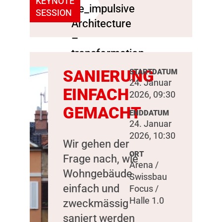
KEYNOTE
SESSION
SANIERUNG
STARTDATUM
24. Januar
EINFACH
2026, 09:30
GEMACHT
ENDDATUM
24. Januar
2026, 10:30
Wir gehen der
ORT
Frage nach, wie
Arena /
Wohngebäude
Swissbau
einfach und
Focus /
Halle 1.0
zweckmässig
saniert werden