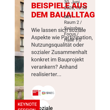
30. Juni
BEISPIELE AUS
2026, 13:30
DEM BAUALLTAG
ORT
Raum 2 /
Swissbau
Wie lassen sich soziale
Focus /
Aspekte wie Partizipation,
Halle 1.0
Nutzungsqualität oder
sozialer Zusammenhalt
konkret im Bauprojekt
verankern? Anhand
realisierter...
KEYNOTE