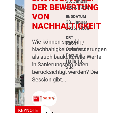
23. Januar
DER BEWERTUNG
2026, 12:30
VON
ENDDATUM
23. Januar
NACHHALTIGKEIT
2026, 13:30
ORT
Wie können sowohl
Raum 1 /
Nachhaltigkeitsanforderungen
Swissbau
Focus /
als auch baukulturelle Werte
Halle 1.0
in Sanierungsprojekten
Süd
berücksichtigt werden? Die
Session gibt...
KEYNOTE