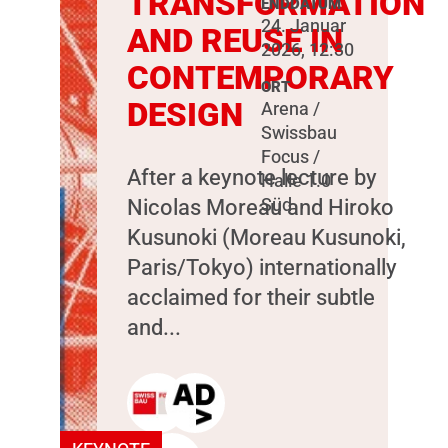
TRANSFORMATION
ENDDATUM
24. Januar
AND REUSE IN
2026, 12:30
CONTEMPORARY
ORT
DESIGN
Arena /
Swissbau
Focus /
After a keynote lecture by
Halle 1.0
Nicolas Moreau and Hiroko
Süd
Kusunoki (Moreau Kusunoki,
Paris/Tokyo) internationally
acclaimed for their subtle
and...