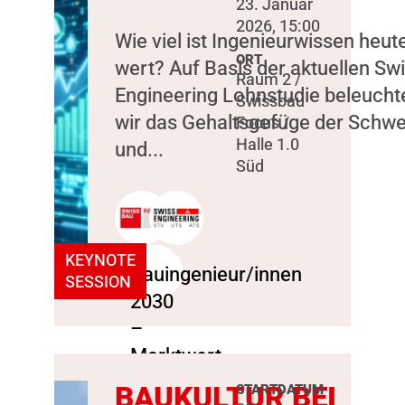
23. Januar
2026, 15:00
Wie viel ist Ingenieurwissen heut
ORT
wert? Auf Basis der aktuellen Sw
Raum 2 /
Engineering Lohnstudie beleucht
Swissbau
wir das Gehaltsgefüge der Schwe
Focus /
Halle 1.0
und...
Süd
KEYNOTE
SESSION
BAUKULTUR BEI
STARTDATUM