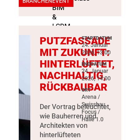
BRANCHENEVENT
PUTZFASSADE
STARTDATUM
24. Januar
MIT ZUKUNFT:
2026, 13:00
HINTERLÜFTET,
ENDDATUM
24. Januar
NACHHALTIG,
2026, 14:00
RÜCKBAUBAR
ORT
Arena /
Swissbau
Der Vortrag beleuchtet,
Focus /
wie Bauherren und
Halle 1.0
Architekten von
hinterlüfteten