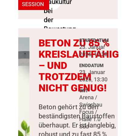
SESSION
BETON ZU 85 %
STARTDATUM
23. Januar
KREISLAUFFÄHIG
2026, 12:30
– UND
ENDDATUM
23. Januar
TROTZDEM
2026, 13:30
NICHT GENUG!
ORT
Arena /
Swissbau
Beton gehört zu den
Focus /
beständigsten Baustoffen
Halle 1.0
überhaupt. Er ist langlebig,
Süd
robust und zu fast 85 %