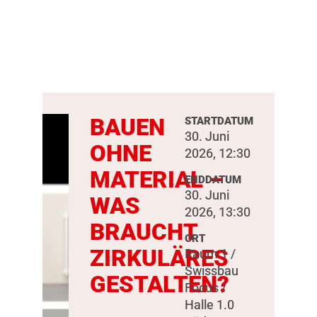
BAUEN
STARTDATUM
30. Juni
OHNE
2026, 12:30
MATERIAL –
ENDDATUM
30. Juni
WAS
2026, 13:30
BRAUCHT
ORT
ZIRKULÄRES
Raum 1 /
Swissbau
GESTALTEN?
Focus /
Halle 1.0