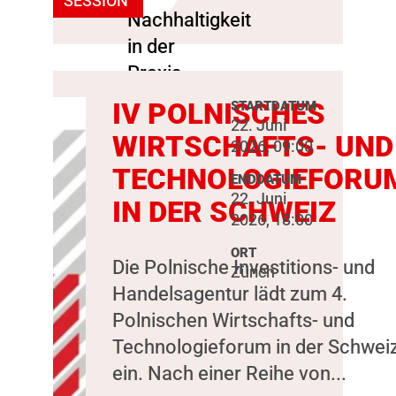
SESSION
IV POLNISCHES
STARTDATUM
22. Juni
WIRTSCHAFTS- UND
2026, 09:00
TECHNOLOGIEFORU
ENDDATUM
22. Juni
IN DER SCHWEIZ
2026, 18:00
ORT
Die Polnische Investitions- und
Zürich
Handelsagentur lädt zum 4.
Polnischen Wirtschafts- und
Technologieforum in der Schwei
ein. Nach einer Reihe von...