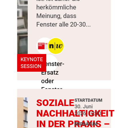
herkömmliche
Meinung, dass
Fenster alle 20-30...
KEYNOTE
SESSION
SOZIALE
STARTDATUM
30. Juni
NACHHALTIGKEIT
2026, 12:30
IN DER PRAXIS –
ENDDATUM