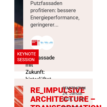
Putzfassaden
profitieren: bessere
Energieperformance,
geringerer...
KEYNOTE
SESSION
RE_IMPULSIVE
STARTDATUM
24. Januar
ARCHITECTURE –
2026, 11:00