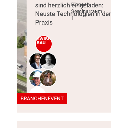
sind herzlich eingeladen:
Pioneer,
Seminarraum
Neuste Technologien in der
1
Praxis
+2
BRANCHENEVENT