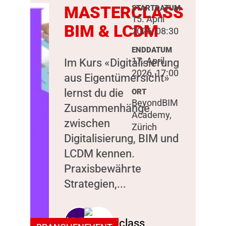
MASTERCLASS
STARTDATUM
15. April
BIM & LCDM
2026, 08:30
ENDDATUM
17. April
Im Kurs «Digitalisierung
2026, 17:00
aus Eigentümersicht»
lernst du die
ORT
BeyondBIM
Zusammenhänge
Academy,
zwischen
Zürich
Digitalisierung, BIM und
LCDM kennen.
Praxisbewährte
Strategien,...