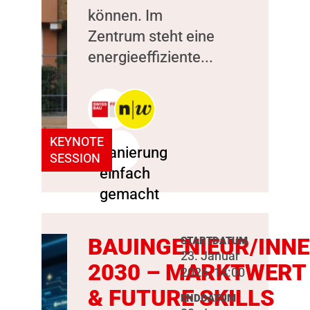
können. Im
Zentrum steht eine
energieeffiziente...
KEYNOTE
SESSION
BAUINGENIEUR/INN
STARTDATUM
23. Januar
2030 – MARKTWERT
2026, 14:00
& FUTURE SKILLS
ENDDATUM