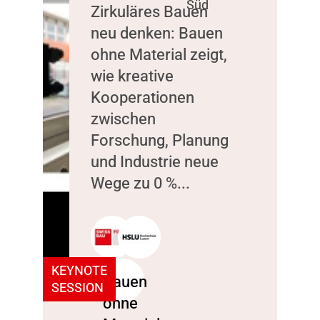
Süd
Zirkuläres Bauen
neu denken: Bauen
ohne Material zeigt,
wie kreative
Kooperationen
zwischen
Forschung, Planung
und Industrie neue
Wege zu 0 %...
KEYNOTE
SESSION