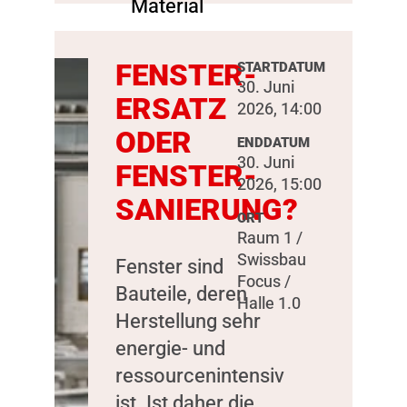
FENSTER-
STARTDATUM
30. Juni
ERSATZ
2026, 14:00
ODER
ENDDATUM
30. Juni
FENSTER-
2026, 15:00
SANIERUNG?
ORT
Raum 1 /
Swissbau
Fenster sind
Focus /
Bauteile, deren
Halle 1.0
Herstellung sehr
energie- und
ressourcenintensiv
ist. Ist daher die