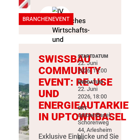
BRANCHENEVENT
SWISSBAU
STARTDATUM
22. Juni
COMMUNITY
2026, 15:00
EVENT: RE-USE
ENDDATUM
22. Juni
UND
2026, 18:00
ENERGIEAUTARKIE
ORT
IN UPTOWNBASEL
uptownBasel,
Schorenweg
44, Arlesheim
Exklusive Einblicke und Sie
BL