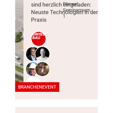
sind herzlich eingeladen:
Pioneer,
Seminarraum
Neuste Technologien in der
1
Praxis
+2
BRANCHENEVENT