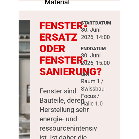
FENSTER-
STARTDATUM
30. Juni
ERSATZ
2026, 14:00
ODER
ENDDATUM
30. Juni
FENSTER-
2026, 15:00
SANIERUNG?
ORT
Raum 1 /
Swissbau
Fenster sind
Focus /
Bauteile, deren
Halle 1.0
Herstellung sehr
energie- und
ressourcenintensiv
ist. Ist daher die