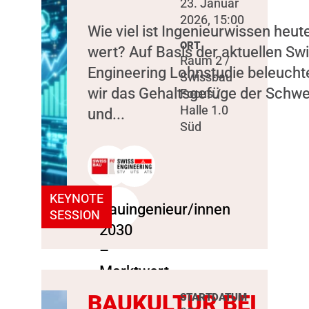
23. Januar
2026, 15:00
Wie viel ist Ingenieurwissen heut
ORT
wert? Auf Basis der aktuellen Sw
Raum 2 /
Engineering Lohnstudie beleucht
Swissbau
wir das Gehaltsgefüge der Schwe
Focus /
Halle 1.0
und...
Süd
KEYNOTE
SESSION
BAUKULTUR BEI
STARTDATUM