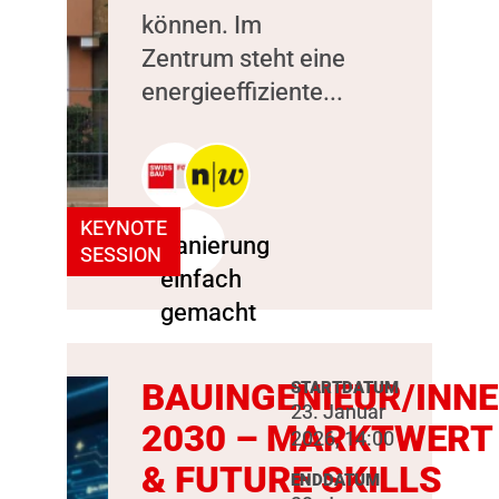
können. Im
Zentrum steht eine
energieeffiziente...
KEYNOTE
SESSION
BAUINGENIEUR/INN
STARTDATUM
23. Januar
2030 – MARKTWERT
2026, 14:00
& FUTURE SKILLS
ENDDATUM