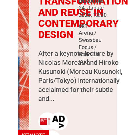
TRANSFORMATION
ENDDATUM
24. Januar
AND REUSE IN
2026, 12:30
CONTEMPORARY
ORT
DESIGN
Arena /
Swissbau
Focus /
After a keynote lecture by
Halle 1.0
Nicolas Moreau and Hiroko
Süd
Kusunoki (Moreau Kusunoki,
Paris/Tokyo) internationally
acclaimed for their subtle
and...