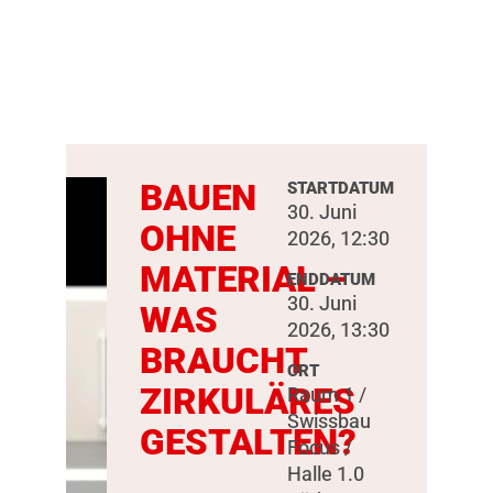
BAUEN
STARTDATUM
30. Juni
OHNE
2026, 12:30
MATERIAL –
ENDDATUM
30. Juni
WAS
2026, 13:30
BRAUCHT
ORT
ZIRKULÄRES
Raum 1 /
Swissbau
GESTALTEN?
Focus /
Halle 1.0