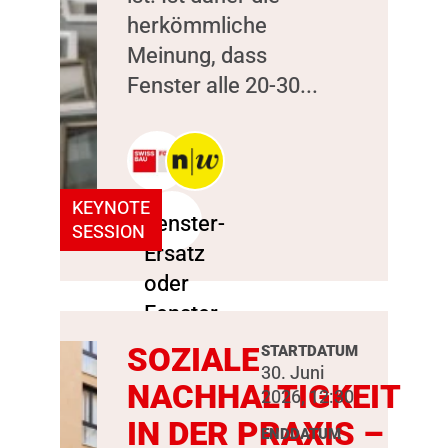
herkömmliche
Meinung, dass
Fenster alle 20-30...
KEYNOTE
SESSION
SOZIALE
STARTDATUM
30. Juni
NACHHALTIGKEIT
2026, 12:30
IN DER PRAXIS –
ENDDATUM