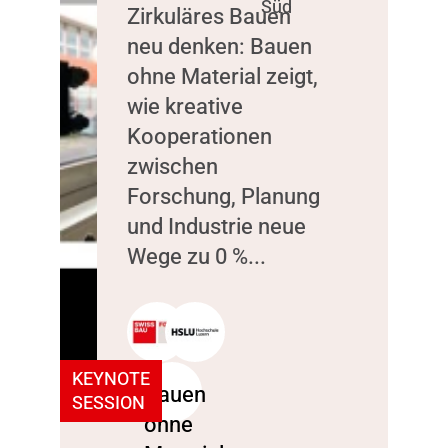
Süd
Zirkuläres Bauen
neu denken: Bauen
ohne Material zeigt,
wie kreative
Kooperationen
zwischen
Forschung, Planung
und Industrie neue
Wege zu 0 %...
KEYNOTE
SESSION