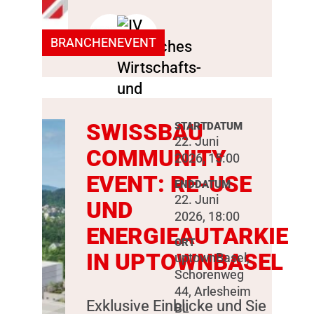
BRANCHENEVENT
SWISSBAU
STARTDATUM
22. Juni
COMMUNITY
2026, 15:00
EVENT: RE-USE
ENDDATUM
22. Juni
UND
2026, 18:00
ENERGIEAUTARKIE
ORT
IN UPTOWNBASEL
uptownBasel,
Schorenweg
44, Arlesheim
Exklusive Einblicke und Sie
BL