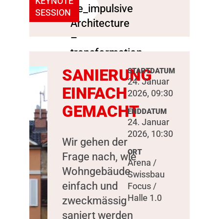
KEYNOTE
SESSION
SANIERUNG
STARTDATUM
24. Januar
EINFACH
2026, 09:30
GEMACHT
ENDDATUM
24. Januar
2026, 10:30
Wir gehen der
ORT
Frage nach, wie
Arena /
Wohngebäude
Swissbau
einfach und
Focus /
Halle 1.0
zweckmässig
saniert werden