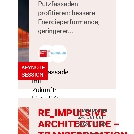
Putzfassaden
profitieren: bessere
Energieperformance,
geringerer...
KEYNOTE
SESSION
RE_IMPULSIVE
STARTDATUM
24. Januar
ARCHITECTURE –
2026, 11:00