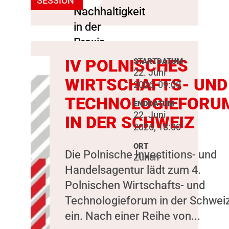
SESSION
IV POLNISCHES
STARTDATUM
22. Juni
WIRTSCHAFTS- UND
2026, 09:00
TECHNOLOGIEFORU
ENDDATUM
22. Juni
IN DER SCHWEIZ
2026, 18:00
ORT
Die Polnische Investitions- und
Zürich
Handelsagentur lädt zum 4.
Polnischen Wirtschafts- und
Technologieforum in der Schwei
ein. Nach einer Reihe von...