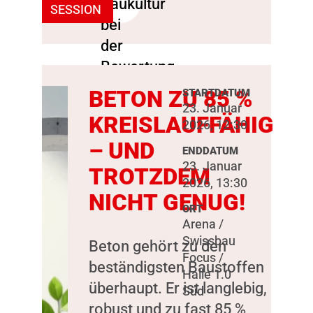
SESSION
BETON ZU 85 %
STARTDATUM
23. Januar
KREISLAUFFÄHIG
2026, 12:30
– UND
ENDDATUM
23. Januar
TROTZDEM
2026, 13:30
NICHT GENUG!
ORT
Arena /
Swissbau
Beton gehört zu den
Focus /
beständigsten Baustoffen
Halle 1.0
überhaupt. Er ist langlebig,
Süd
robust und zu fast 85 %