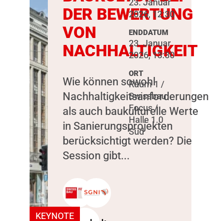
23. Januar
DER BEWERTUNG
2026, 12:30
VON
ENDDATUM
23. Januar
NACHHALTIGKEIT
2026, 13:30
ORT
Wie können sowohl
Raum 1 /
Nachhaltigkeitsanforderungen
Swissbau
Focus /
als auch baukulturelle Werte
Halle 1.0
in Sanierungsprojekten
Süd
berücksichtigt werden? Die
Session gibt...
KEYNOTE