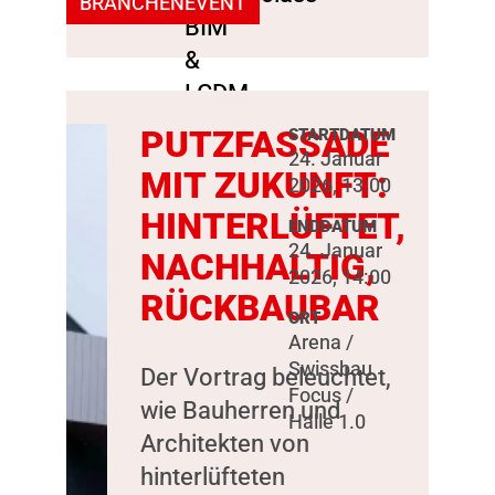
BRANCHENEVENT
PUTZFASSADE
STARTDATUM
24. Januar
MIT ZUKUNFT:
2026, 13:00
HINTERLÜFTET,
ENDDATUM
24. Januar
NACHHALTIG,
2026, 14:00
RÜCKBAUBAR
ORT
Arena /
Swissbau
Der Vortrag beleuchtet,
Focus /
wie Bauherren und
Halle 1.0
Architekten von
hinterlüfteten