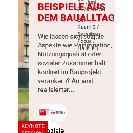
30. Juni
BEISPIELE AUS
2026, 13:30
DEM BAUALLTAG
ORT
Raum 2 /
Swissbau
Wie lassen sich soziale
Focus /
Aspekte wie Partizipation,
Halle 1.0
Nutzungsqualität oder
sozialer Zusammenhalt
konkret im Bauprojekt
verankern? Anhand
realisierter...
KEYNOTE