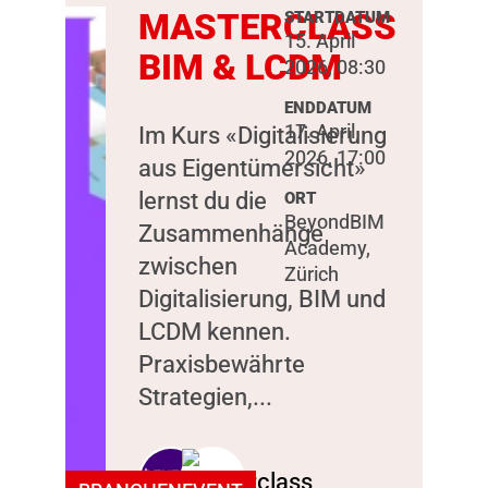
MASTERCLASS
STARTDATUM
15. April
BIM & LCDM
2026, 08:30
ENDDATUM
17. April
Im Kurs «Digitalisierung
2026, 17:00
aus Eigentümersicht»
lernst du die
ORT
BeyondBIM
Zusammenhänge
Academy,
zwischen
Zürich
Digitalisierung, BIM und
LCDM kennen.
Praxisbewährte
Strategien,...