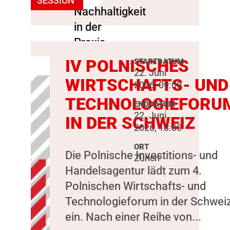
SESSION
IV POLNISCHES
STARTDATUM
22. Juni
WIRTSCHAFTS- UND
2026, 09:00
TECHNOLOGIEFORU
ENDDATUM
22. Juni
IN DER SCHWEIZ
2026, 18:00
ORT
Die Polnische Investitions- und
Zürich
Handelsagentur lädt zum 4.
Polnischen Wirtschafts- und
Technologieforum in der Schwei
ein. Nach einer Reihe von...