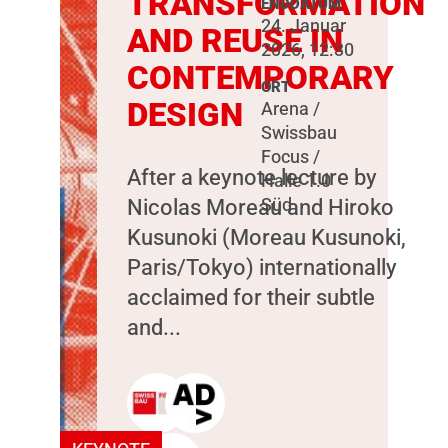
TRANSFORMATION
ENDDATUM
24. Januar
AND REUSE IN
2026, 12:30
CONTEMPORARY
ORT
DESIGN
Arena /
Swissbau
Focus /
After a keynote lecture by
Halle 1.0
Nicolas Moreau and Hiroko
Süd
Kusunoki (Moreau Kusunoki,
Paris/Tokyo) internationally
acclaimed for their subtle
and...