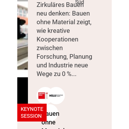
Süd
Zirkuläres Bauen
neu denken: Bauen
ohne Material zeigt,
wie kreative
Kooperationen
zwischen
Forschung, Planung
und Industrie neue
Wege zu 0 %...
KEYNOTE
SESSION