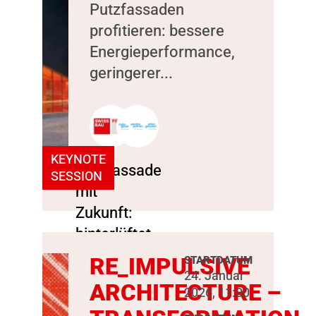
Putzfassaden
profitieren: bessere
Energieperformance,
geringerer...
KEYNOTE
SESSION
RE_IMPULSIVE
STARTDATUM
24. Januar
ARCHITECTURE –
2026, 11:00