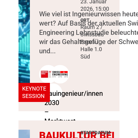
23. Januar
2026, 15:00
Wie viel ist Ingenieurwissen heut
ORT
wert? Auf Basis der aktuellen Sw
Raum 2 /
Engineering Lohnstudie beleucht
Swissbau
wir das Gehaltsgefüge der Schwe
Focus /
Halle 1.0
und...
Süd
KEYNOTE
SESSION
BAUKULTUR BEI
STARTDATUM