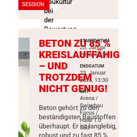
SESSION
BETON ZU 85 %
STARTDATUM
23. Januar
KREISLAUFFÄHIG
2026, 12:30
– UND
ENDDATUM
23. Januar
TROTZDEM
2026, 13:30
NICHT GENUG!
ORT
Arena /
Swissbau
Beton gehört zu den
Focus /
beständigsten Baustoffen
Halle 1.0
überhaupt. Er ist langlebig,
Süd
robust und zu fast 85 %