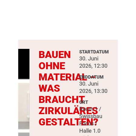
BAUEN
STARTDATUM
30. Juni
OHNE
2026, 12:30
MATERIAL –
ENDDATUM
30. Juni
WAS
2026, 13:30
BRAUCHT
ORT
ZIRKULÄRES
Raum 1 /
Swissbau
GESTALTEN?
Focus /
Halle 1.0