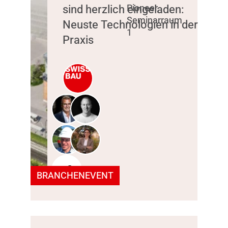
sind herzlich eingeladen:
Pioneer,
Seminarraum
Neuste Technologien in der
1
Praxis
+2
BRANCHENEVENT