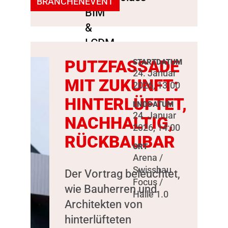
BRANCHENEVENT
PUTZFASSADE
STARTDATUM
24. Januar
MIT ZUKUNFT:
2026, 13:00
HINTERLÜFTET,
ENDDATUM
24. Januar
NACHHALTIG,
2026, 14:00
RÜCKBAUBAR
ORT
Arena /
Swissbau
Der Vortrag beleuchtet,
Focus /
wie Bauherren und
Halle 1.0
Architekten von
hinterlüfteten