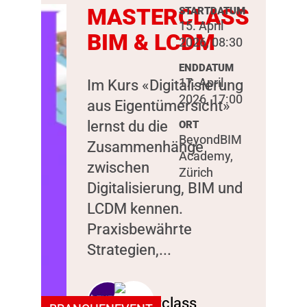
MASTERCLASS
STARTDATUM
15. April
BIM & LCDM
2026, 08:30
ENDDATUM
17. April
Im Kurs «Digitalisierung
2026, 17:00
aus Eigentümersicht»
lernst du die
ORT
BeyondBIM
Zusammenhänge
Academy,
zwischen
Zürich
Digitalisierung, BIM und
LCDM kennen.
Praxisbewährte
Strategien,...