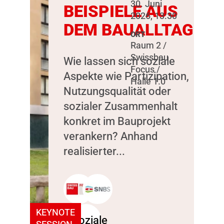
30. Juni
BEISPIELE AUS
2026, 13:30
DEM BAUALLTAG
ORT
Raum 2 /
Swissbau
Wie lassen sich soziale
Focus /
Aspekte wie Partizipation,
Halle 1.0
Nutzungsqualität oder
sozialer Zusammenhalt
konkret im Bauprojekt
verankern? Anhand
realisierter...
KEYNOTE