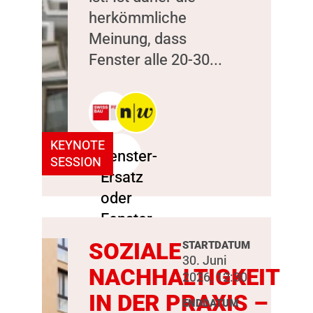
herkömmliche
Meinung, dass
Fenster alle 20-30...
KEYNOTE
SESSION
SOZIALE
STARTDATUM
30. Juni
NACHHALTIGKEIT
2026, 12:30
IN DER PRAXIS –
ENDDATUM