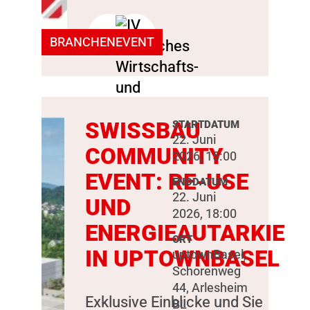
BRANCHENEVENT
SWISSBAU
STARTDATUM
22. Juni
COMMUNITY
2026, 15:00
EVENT: RE-USE
ENDDATUM
22. Juni
UND
2026, 18:00
ENERGIEAUTARKIE
ORT
IN UPTOWNBASEL
uptownBasel,
Schorenweg
44, Arlesheim
Exklusive Einblicke und Sie
BL