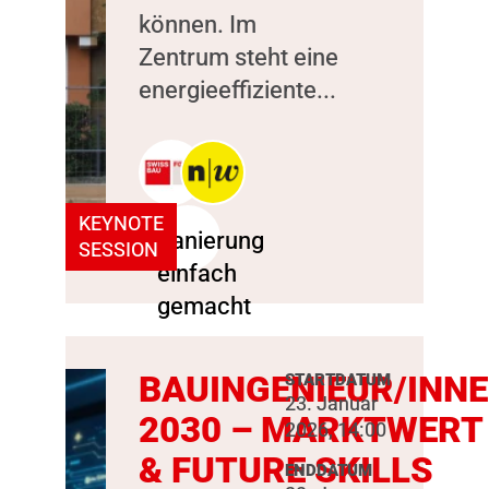
können. Im
Zentrum steht eine
energieeffiziente...
KEYNOTE
SESSION
BAUINGENIEUR/INN
STARTDATUM
23. Januar
2030 – MARKTWERT
2026, 14:00
& FUTURE SKILLS
ENDDATUM