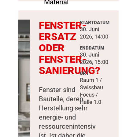
FENSTER-
STARTDATUM
30. Juni
ERSATZ
2026, 14:00
ODER
ENDDATUM
30. Juni
FENSTER-
2026, 15:00
SANIERUNG?
ORT
Raum 1 /
Swissbau
Fenster sind
Focus /
Bauteile, deren
Halle 1.0
Herstellung sehr
energie- und
ressourcenintensiv
ist. Ist daher die