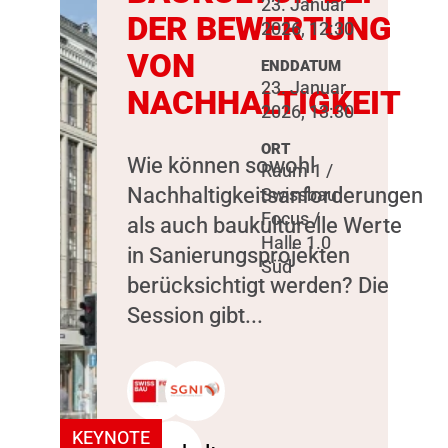
23. Januar
DER BEWERTUNG
2026, 12:30
VON
ENDDATUM
23. Januar
NACHHALTIGKEIT
2026, 13:30
ORT
Wie können sowohl
Raum 1 /
Nachhaltigkeitsanforderungen
Swissbau
Focus /
als auch baukulturelle Werte
Halle 1.0
in Sanierungsprojekten
Süd
berücksichtigt werden? Die
Session gibt...
KEYNOTE