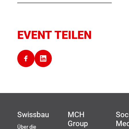
EVENT TEILEN
Swissbau
MCH
Soc
Group
Med
Über die