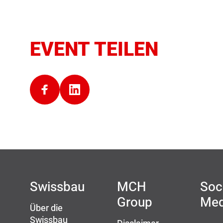
EVENT TEILEN
Swissbau
MCH
Soc
Group
Med
Über die
Swissbau