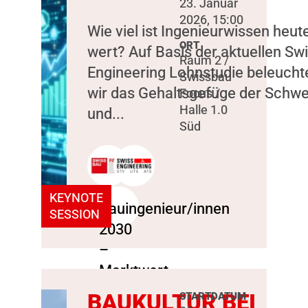
23. Januar
2026, 15:00
Wie viel ist Ingenieurwissen heut
ORT
wert? Auf Basis der aktuellen Sw
Raum 2 /
Engineering Lohnstudie beleucht
Swissbau
wir das Gehaltsgefüge der Schwe
Focus /
Halle 1.0
und...
Süd
KEYNOTE
SESSION
BAUKULTUR BEI
STARTDATUM