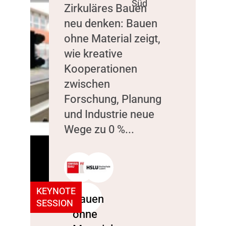
Süd
Zirkuläres Bauen
neu denken: Bauen
ohne Material zeigt,
wie kreative
Kooperationen
zwischen
Forschung, Planung
und Industrie neue
Wege zu 0 %...
KEYNOTE
SESSION