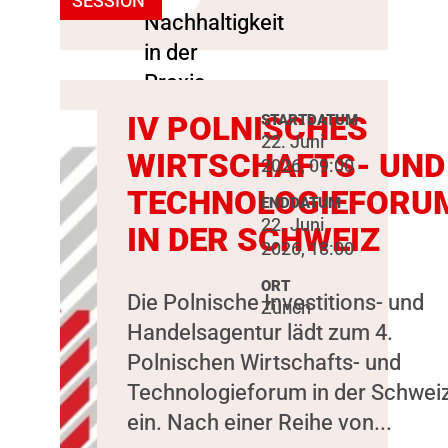
SESSION
IV POLNISCHES
STARTDATUM
22. Juni
WIRTSCHAFTS- UND
2026, 09:00
TECHNOLOGIEFORU
ENDDATUM
22. Juni
IN DER SCHWEIZ
2026, 18:00
ORT
Die Polnische Investitions- und
Zürich
Handelsagentur lädt zum 4.
Polnischen Wirtschafts- und
Technologieforum in der Schwei
ein. Nach einer Reihe von...