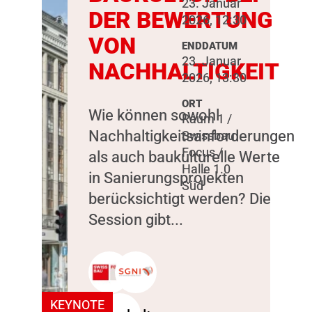
23. Januar
DER BEWERTUNG
2026, 12:30
VON
ENDDATUM
23. Januar
NACHHALTIGKEIT
2026, 13:30
ORT
Wie können sowohl
Raum 1 /
Nachhaltigkeitsanforderungen
Swissbau
Focus /
als auch baukulturelle Werte
Halle 1.0
in Sanierungsprojekten
Süd
berücksichtigt werden? Die
Session gibt...
KEYNOTE