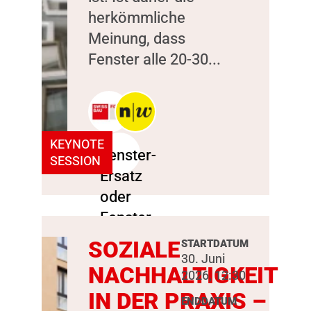
herkömmliche
Meinung, dass
Fenster alle 20-30...
KEYNOTE
SESSION
SOZIALE
STARTDATUM
30. Juni
NACHHALTIGKEIT
2026, 12:30
IN DER PRAXIS –
ENDDATUM