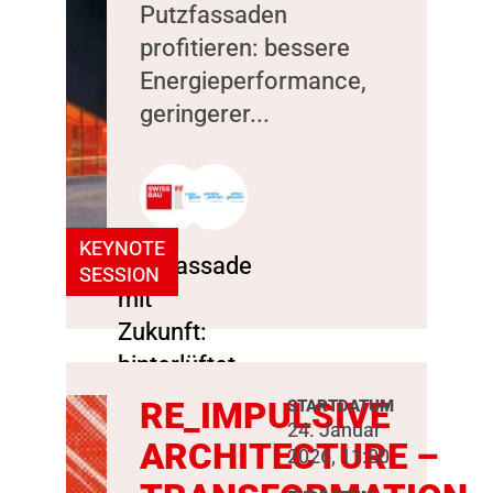
Putzfassaden
profitieren: bessere
Energieperformance,
geringerer...
KEYNOTE
SESSION
RE_IMPULSIVE
STARTDATUM
24. Januar
ARCHITECTURE –
2026, 11:00