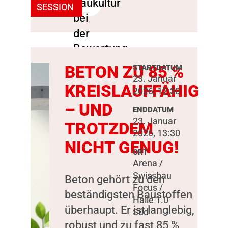
SESSION
BETON ZU 85 %
STARTDATUM
23. Januar
KREISLAUFFÄHIG
2026, 12:30
– UND
ENDDATUM
23. Januar
TROTZDEM
2026, 13:30
NICHT GENUG!
ORT
Arena /
Swissbau
Beton gehört zu den
Focus /
beständigsten Baustoffen
Halle 1.0
überhaupt. Er ist langlebig,
Süd
robust und zu fast 85 %