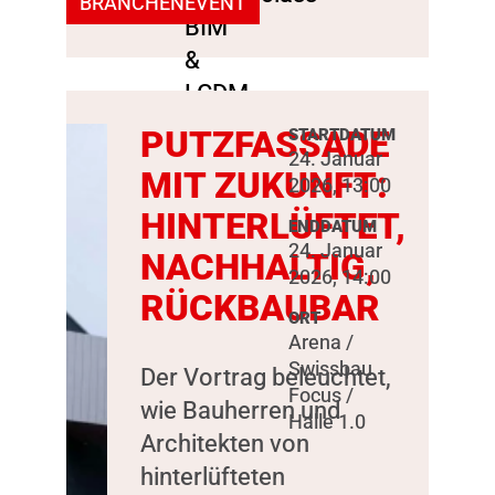
BRANCHENEVENT
PUTZFASSADE
STARTDATUM
24. Januar
MIT ZUKUNFT:
2026, 13:00
HINTERLÜFTET,
ENDDATUM
24. Januar
NACHHALTIG,
2026, 14:00
RÜCKBAUBAR
ORT
Arena /
Swissbau
Der Vortrag beleuchtet,
Focus /
wie Bauherren und
Halle 1.0
Architekten von
hinterlüfteten