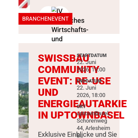
BRANCHENEVENT
SWISSBAU
STARTDATUM
22. Juni
COMMUNITY
2026, 15:00
EVENT: RE-USE
ENDDATUM
22. Juni
UND
2026, 18:00
ENERGIEAUTARKIE
ORT
IN UPTOWNBASEL
uptownBasel,
Schorenweg
44, Arlesheim
Exklusive Einblicke und Sie
BL