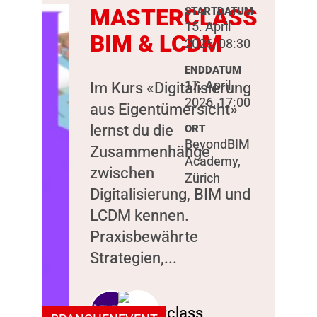
MASTERCLASS
STARTDATUM
15. April
BIM & LCDM
2026, 08:30
ENDDATUM
17. April
Im Kurs «Digitalisierung
2026, 17:00
aus Eigentümersicht»
lernst du die
ORT
BeyondBIM
Zusammenhänge
Academy,
zwischen
Zürich
Digitalisierung, BIM und
LCDM kennen.
Praxisbewährte
Strategien,...