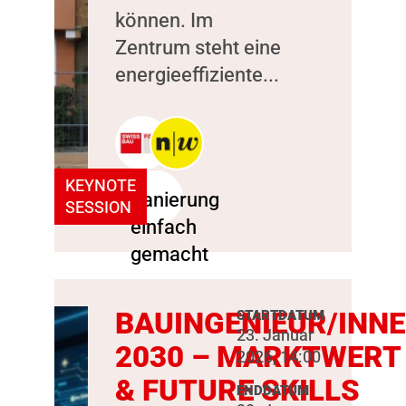
können. Im
Zentrum steht eine
energieeffiziente...
KEYNOTE
SESSION
BAUINGENIEUR/INN
STARTDATUM
23. Januar
2030 – MARKTWERT
2026, 14:00
& FUTURE SKILLS
ENDDATUM