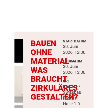
BAUEN
STARTDATUM
30. Juni
OHNE
2026, 12:30
MATERIAL –
ENDDATUM
30. Juni
WAS
2026, 13:30
BRAUCHT
ORT
ZIRKULÄRES
Raum 1 /
Swissbau
GESTALTEN?
Focus /
Halle 1.0