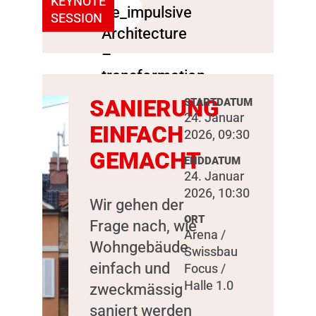
KEYNOTE
SESSION
SANIERUNG
STARTDATUM
24. Januar
EINFACH
2026, 09:30
GEMACHT
ENDDATUM
24. Januar
2026, 10:30
Wir gehen der
ORT
Frage nach, wie
Arena /
Wohngebäude
Swissbau
einfach und
Focus /
Halle 1.0
zweckmässig
saniert werden