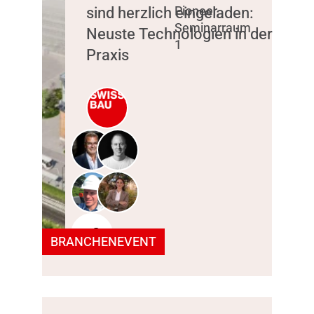
sind herzlich eingeladen:
Pioneer,
Seminarraum
Neuste Technologien in der
1
Praxis
+2
BRANCHENEVENT