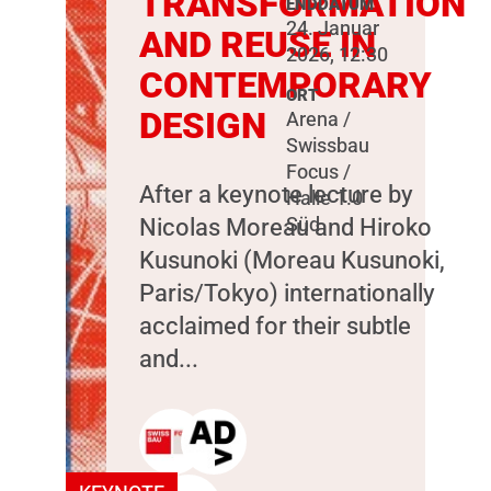
TRANSFORMATION
ENDDATUM
24. Januar
AND REUSE IN
2026, 12:30
CONTEMPORARY
ORT
DESIGN
Arena /
Swissbau
Focus /
After a keynote lecture by
Halle 1.0
Nicolas Moreau and Hiroko
Süd
Kusunoki (Moreau Kusunoki,
Paris/Tokyo) internationally
acclaimed for their subtle
and...