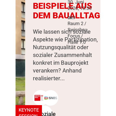
30. Juni
BEISPIELE AUS
2026, 13:30
DEM BAUALLTAG
ORT
Raum 2 /
Swissbau
Wie lassen sich soziale
Focus /
Aspekte wie Partizipation,
Halle 1.0
Nutzungsqualität oder
sozialer Zusammenhalt
konkret im Bauprojekt
verankern? Anhand
realisierter...
KEYNOTE