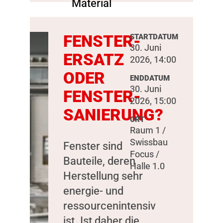
FENSTER-
STARTDATUM
30. Juni
ERSATZ
2026, 14:00
ODER
ENDDATUM
30. Juni
FENSTER-
2026, 15:00
SANIERUNG?
ORT
Raum 1 /
Swissbau
Fenster sind
Focus /
Bauteile, deren
Halle 1.0
Herstellung sehr
energie- und
ressourcenintensiv
ist. Ist daher die