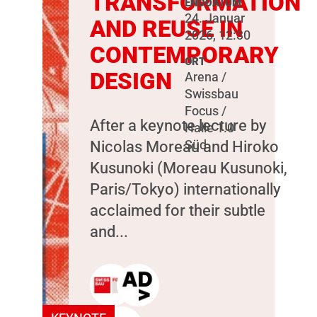
TRANSFORMATION
ENDDATUM
24. Januar
AND REUSE IN
2026, 12:30
CONTEMPORARY
ORT
DESIGN
Arena /
Swissbau
Focus /
After a keynote lecture by
Halle 1.0
Nicolas Moreau and Hiroko
Süd
Kusunoki (Moreau Kusunoki,
Paris/Tokyo) internationally
acclaimed for their subtle
and...