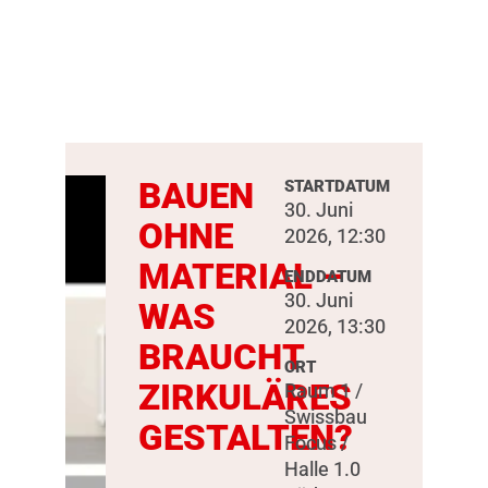
BAUEN
STARTDATUM
30. Juni
OHNE
2026, 12:30
MATERIAL –
ENDDATUM
30. Juni
WAS
2026, 13:30
BRAUCHT
ORT
ZIRKULÄRES
Raum 1 /
Swissbau
GESTALTEN?
Focus /
Halle 1.0