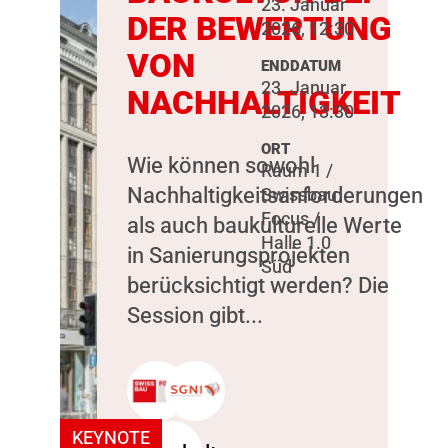
23. Januar
DER BEWERTUNG
2026, 12:30
VON
ENDDATUM
23. Januar
NACHHALTIGKEIT
2026, 13:30
ORT
Wie können sowohl
Raum 1 /
Nachhaltigkeitsanforderungen
Swissbau
Focus /
als auch baukulturelle Werte
Halle 1.0
in Sanierungsprojekten
Süd
berücksichtigt werden? Die
Session gibt...
KEYNOTE