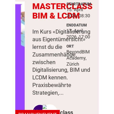
MASTERCLASS
STARTDATUM
15. April
BIM & LCDM
2026, 08:30
ENDDATUM
17. April
Im Kurs «Digitalisierung
2026, 17:00
aus Eigentümersicht»
lernst du die
ORT
BeyondBIM
Zusammenhänge
Academy,
zwischen
Zürich
Digitalisierung, BIM und
LCDM kennen.
Praxisbewährte
Strategien,...