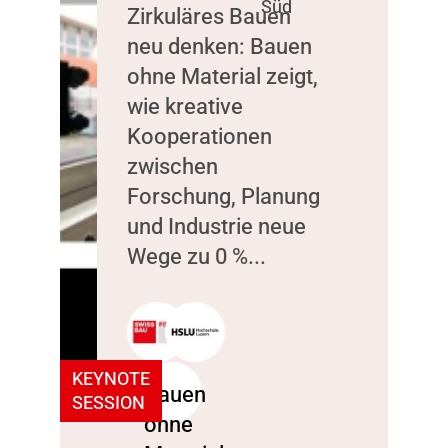
Süd
Zirkuläres Bauen
neu denken: Bauen
ohne Material zeigt,
wie kreative
Kooperationen
zwischen
Forschung, Planung
und Industrie neue
Wege zu 0 %...
KEYNOTE
SESSION