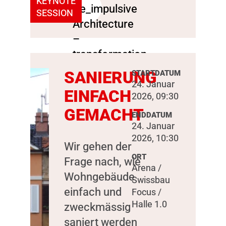
KEYNOTE
SESSION
SANIERUNG
STARTDATUM
24. Januar
EINFACH
2026, 09:30
GEMACHT
ENDDATUM
24. Januar
2026, 10:30
Wir gehen der
ORT
Frage nach, wie
Arena /
Wohngebäude
Swissbau
einfach und
Focus /
Halle 1.0
zweckmässig
saniert werden