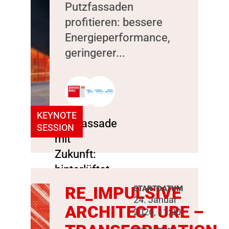
Putzfassaden
profitieren: bessere
Energieperformance,
geringerer...
KEYNOTE
SESSION
RE_IMPULSIVE
STARTDATUM
24. Januar
ARCHITECTURE –
2026, 11:00