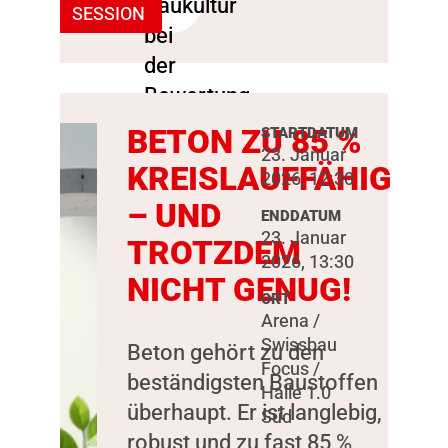
SESSION
BETON ZU 85 %
STARTDATUM
23. Januar
KREISLAUFFÄHIG
2026, 12:30
– UND
ENDDATUM
23. Januar
TROTZDEM
2026, 13:30
NICHT GENUG!
ORT
Arena /
Swissbau
Beton gehört zu den
Focus /
beständigsten Baustoffen
Halle 1.0
überhaupt. Er ist langlebig,
Süd
robust und zu fast 85 %