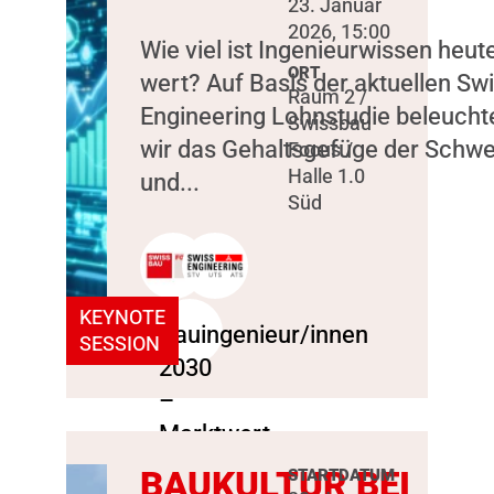
23. Januar
2026, 15:00
Wie viel ist Ingenieurwissen heut
ORT
wert? Auf Basis der aktuellen Sw
Raum 2 /
Engineering Lohnstudie beleucht
Swissbau
wir das Gehaltsgefüge der Schwe
Focus /
Halle 1.0
und...
Süd
KEYNOTE
SESSION
BAUKULTUR BEI
STARTDATUM