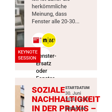
herkömmliche
Meinung, dass
Fenster alle 20-30...
KEYNOTE
SESSION
SOZIALE
STARTDATUM
30. Juni
NACHHALTIGKEIT
2026, 12:30
IN DER PRAXIS –
ENDDATUM