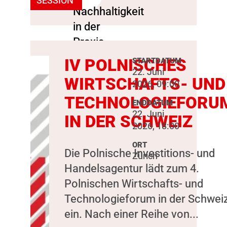
SESSION
IV POLNISCHES
STARTDATUM
22. Juni
WIRTSCHAFTS- UND
2026, 09:00
TECHNOLOGIEFORU
ENDDATUM
22. Juni
IN DER SCHWEIZ
2026, 18:00
ORT
Die Polnische Investitions- und
Zürich
Handelsagentur lädt zum 4.
Polnischen Wirtschafts- und
Technologieforum in der Schwei
ein. Nach einer Reihe von...