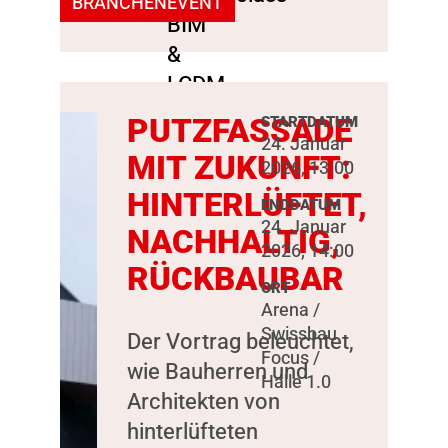
BRANCHENEVENT
PUTZFASSADE
STARTDATUM
24. Januar
MIT ZUKUNFT:
2026, 13:00
HINTERLÜFTET,
ENDDATUM
24. Januar
NACHHALTIG,
2026, 14:00
RÜCKBAUBAR
ORT
Arena /
Swissbau
Der Vortrag beleuchtet,
Focus /
wie Bauherren und
Halle 1.0
Architekten von
hinterlüfteten