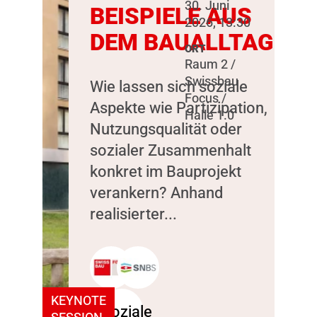
30. Juni
BEISPIELE AUS
2026, 13:30
DEM BAUALLTAG
ORT
Raum 2 /
Swissbau
Wie lassen sich soziale
Focus /
Aspekte wie Partizipation,
Halle 1.0
Nutzungsqualität oder
sozialer Zusammenhalt
konkret im Bauprojekt
verankern? Anhand
realisierter...
KEYNOTE