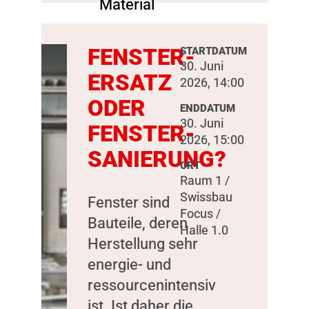
FENSTER-
STARTDATUM
30. Juni
ERSATZ
2026, 14:00
ODER
ENDDATUM
30. Juni
FENSTER-
2026, 15:00
SANIERUNG?
ORT
Raum 1 /
Swissbau
Fenster sind
Focus /
Bauteile, deren
Halle 1.0
Herstellung sehr
energie- und
ressourcenintensiv
ist. Ist daher die