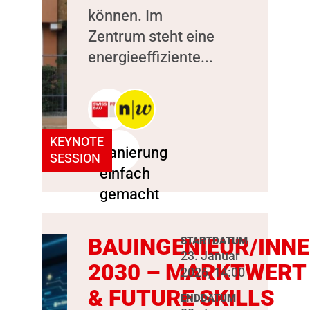
können. Im
Zentrum steht eine
energieeffiziente...
KEYNOTE
SESSION
BAUINGENIEUR/INN
STARTDATUM
23. Januar
2030 – MARKTWERT
2026, 14:00
& FUTURE SKILLS
ENDDATUM