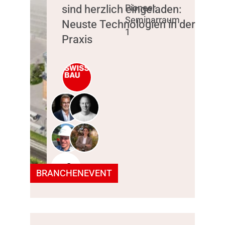
sind herzlich eingeladen:
Pioneer,
Seminarraum
Neuste Technologien in der
1
Praxis
+2
BRANCHENEVENT