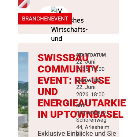
BRANCHENEVENT
SWISSBAU
STARTDATUM
22. Juni
COMMUNITY
2026, 15:00
EVENT: RE-USE
ENDDATUM
22. Juni
UND
2026, 18:00
ENERGIEAUTARKIE
ORT
IN UPTOWNBASEL
uptownBasel,
Schorenweg
44, Arlesheim
Exklusive Einblicke und Sie
BL