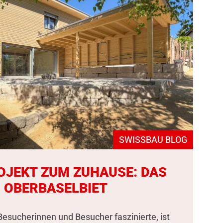
SWISSBAU BLOG
OJEKT ZUM ZUHAUSE: DAS
 OBERBASELBIET
esucherinnen und Besucher faszinierte, ist