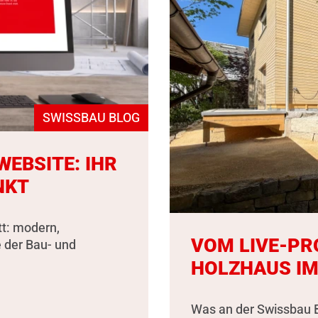
SWISSBAU BLOG
EBSITE: IHR
NKT
tt: modern,
VOM LIVE-PR
e der Bau- und
HOLZHAUS IM
Was an der Swissbau B