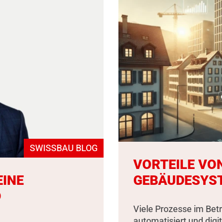
SWISSBAU BLOG
VORTEILE VO
EINE
GEBÄUDESYS
D
Viele Prozesse im Bet
automatisiert und digit