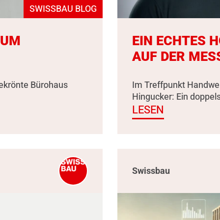
SWISSBAU BLOG
ZUM
EIN ECHTES 
AUF DER MES
gekrönte Bürohaus
Im Treffpunkt Handwer
Hingucker: Ein doppel
LESEN
Swissbau