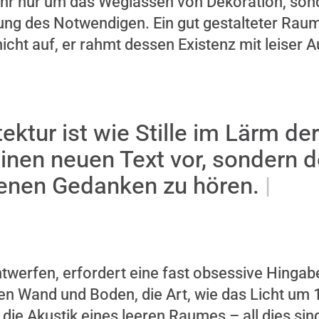
ehr nur um das Weglassen von Dekoration, son
ung des Notwendigen. Ein gut gestalteter Raum
ht auf, er rahmt dessen Existenz mit leiser Au
ektur ist wie Stille im Lärm der
einen neuen Text vor, sondern 
genen Gedanken zu hören.
entwerfen, erfordert eine fast obsessive Hingabe
en Wand und Boden, die Art, wie das Licht um 
, die Akustik eines leeren Raumes – all dies sin