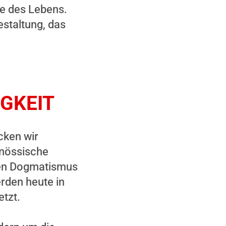
te des Lebens.
estaltung, das
GKEIT
cken wir
enössische
chen Dogmatismus
erden heute in
etzt.