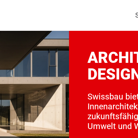
ARCHI
DESIG
Swissbau biet
Innenarchitek
zukunftsfähig
Umwelt und W