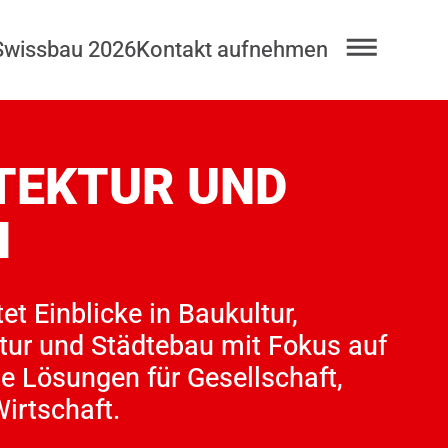
Swissbau 2026
Kontakt aufnehmen
TEKTUR UND
N
et Einblicke in Baukultur,
tur und Städtebau mit Fokus auf
e Lösungen für Gesellschaft,
irtschaft.