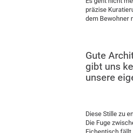
Es geht nicht m
präzise Kuratier
dem Bewohner nic
Gute Archit
gibt uns k
unsere ei
Diese Stille zu 
Die Fuge zwisch
Eichentisch fällt