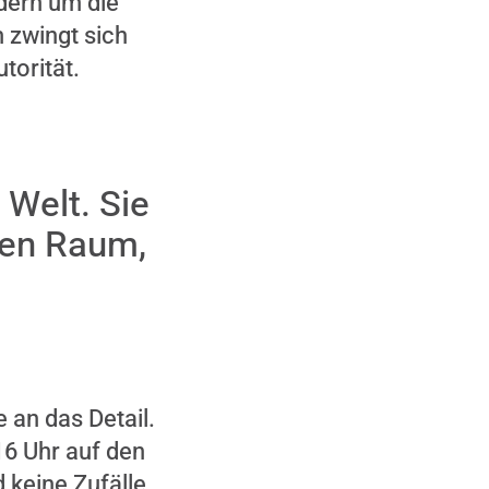
dern um die
 zwingt sich
torität.
 Welt. Sie
den Raum,
 an das Detail.
16 Uhr auf den
d keine Zufälle,