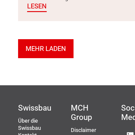
LESEN
MEHR LADEN
Swissbau
MCH
Soc
Group
Med
Über die
Swissbau
Disclaimer