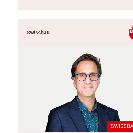
Swissbau
SWISSBA