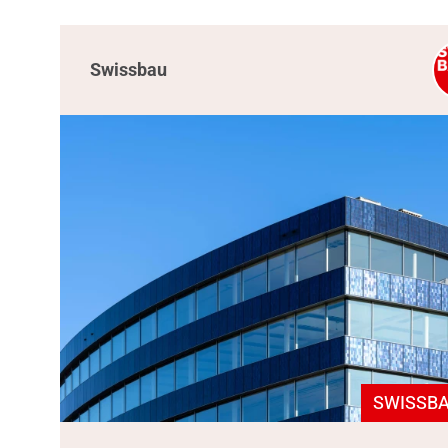
Swissbau
SWISSBA