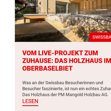
SWISSBA
VOM LIVE-PROJEKT ZUM
ZUHAUSE: DAS HOLZHAUS I
OBERBASELBIET
Was an der Swissbau Besucherinnen und
Besucher faszinierte, ist nun ein echtes Zuha
Das Holzhaus der PM Mangold Holzbau AG.
LESEN