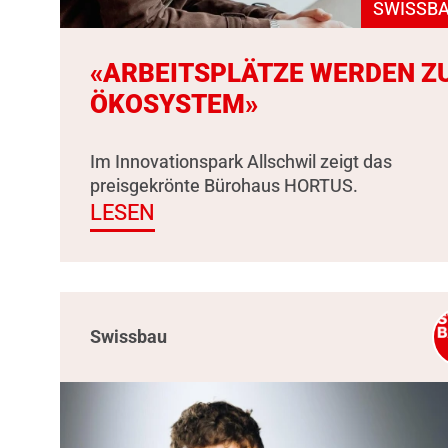
SWISSBA
«ARBEITSPLÄTZE WERDEN Z
ÖKOSYSTEM»
Im Innovationspark Allschwil zeigt das
preisgekrönte Bürohaus HORTUS.
LESEN
Swissbau