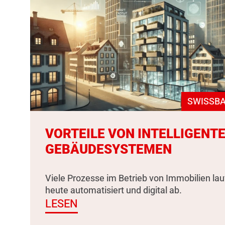
SWISSBA
VORTEILE VON INTELLIGENT
GEBÄUDESYSTEMEN
Viele Prozesse im Betrieb von Immobilien la
heute automatisiert und digital ab.
LESEN