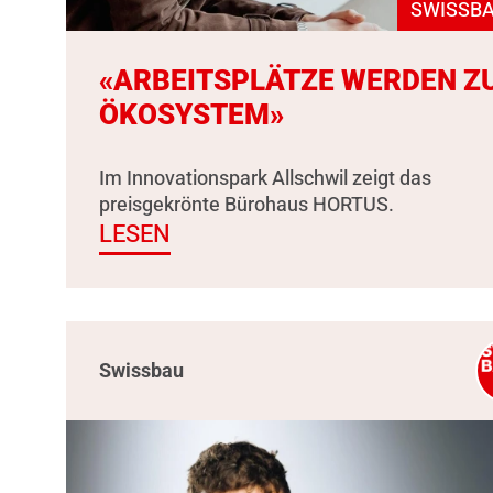
SWISSBA
«ARBEITSPLÄTZE WERDEN Z
ÖKOSYSTEM»
Im Innovationspark Allschwil zeigt das
preisgekrönte Bürohaus HORTUS.
LESEN
Swissbau