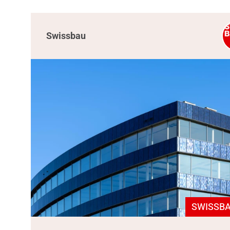
Swissbau
SWISSBA