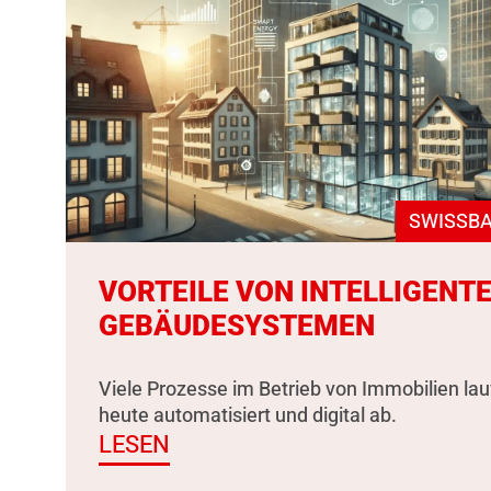
SWISSBA
VORTEILE VON INTELLIGENT
GEBÄUDESYSTEMEN
Viele Prozesse im Betrieb von Immobilien la
heute automatisiert und digital ab.
LESEN