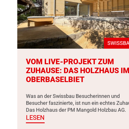
SWISSBA
VOM LIVE-PROJEKT ZUM
ZUHAUSE: DAS HOLZHAUS I
OBERBASELBIET
Was an der Swissbau Besucherinnen und
Besucher faszinierte, ist nun ein echtes Zuha
Das Holzhaus der PM Mangold Holzbau AG.
LESEN