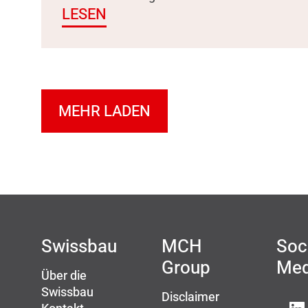
LESEN
MEHR LADEN
Swissbau
MCH
Soc
Group
Med
Über die
Swissbau
Disclaimer