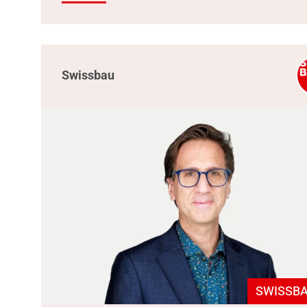
Swissbau
SWISSBA