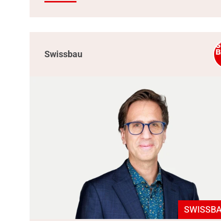
Swissbau
SWISSBA