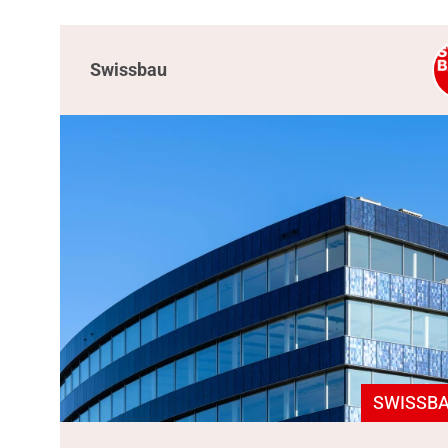
Swissbau
SWISSBA