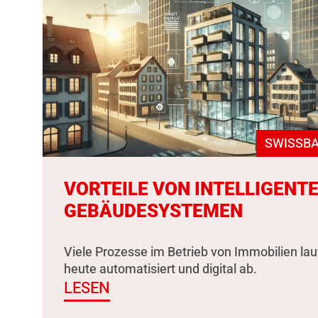
SWISSBA
VORTEILE VON INTELLIGENT
GEBÄUDESYSTEMEN
Viele Prozesse im Betrieb von Immobilien la
heute automatisiert und digital ab.
LESEN