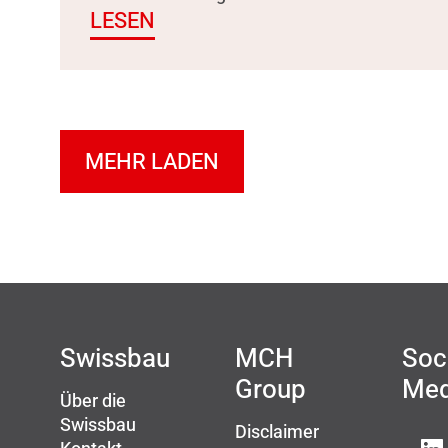
LESEN
MEHR LADEN
Swissbau
MCH
Soc
Group
Med
Über die
Swissbau
Disclaimer