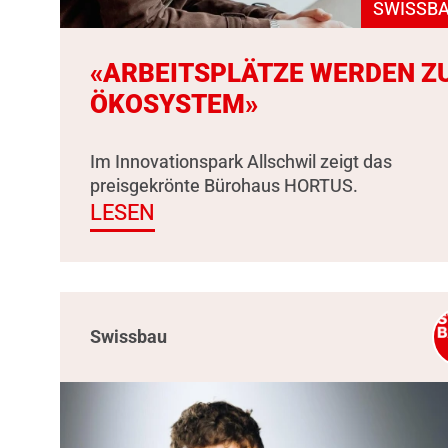
SWISSBA
«ARBEITSPLÄTZE WERDEN Z
ÖKOSYSTEM»
Im Innovationspark Allschwil zeigt das
preisgekrönte Bürohaus HORTUS.
LESEN
Swissbau