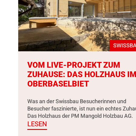
SWISSBA
VOM LIVE-PROJEKT ZUM
ZUHAUSE: DAS HOLZHAUS I
OBERBASELBIET
Was an der Swissbau Besucherinnen und
Besucher faszinierte, ist nun ein echtes Zuha
Das Holzhaus der PM Mangold Holzbau AG.
LESEN