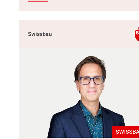
Swissbau
SWISSBA