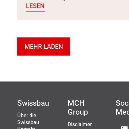
LESEN
MEHR LADEN
Swissbau
MCH
Soc
Group
Med
Über die
Swissbau
Disclaimer