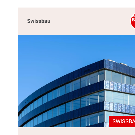
Swissbau
SWISSBA