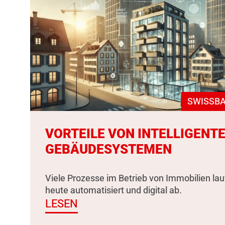
SWISSBA
VORTEILE VON INTELLIGENT
GEBÄUDESYSTEMEN
Viele Prozesse im Betrieb von Immobilien la
heute automatisiert und digital ab.
LESEN