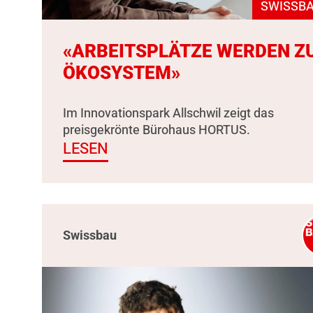
SWISSBA
«ARBEITSPLÄTZE WERDEN Z
ÖKOSYSTEM»
Im Innovationspark Allschwil zeigt das
preisgekrönte Bürohaus HORTUS.
LESEN
Swissbau