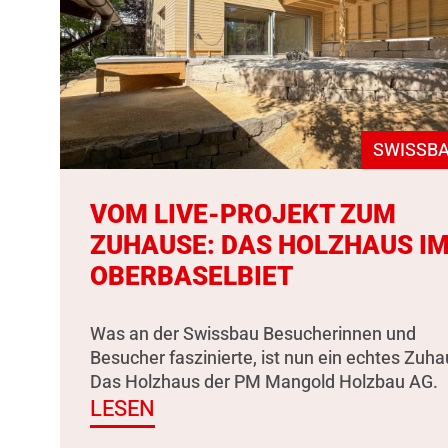
SWISSBA
VOM LIVE-PROJEKT ZUM
ZUHAUSE: DAS HOLZHAUS I
OBERBASELBIET
Was an der Swissbau Besucherinnen und
Besucher faszinierte, ist nun ein echtes Zuha
Das Holzhaus der PM Mangold Holzbau AG.
LESEN