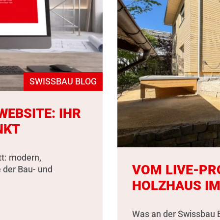
SWISSBAU BLOG
EBSITE: IHR
NKT
tt: modern,
VOM LIVE-PR
e der Bau- und
HOLZHAUS IM
Was an der Swissbau B