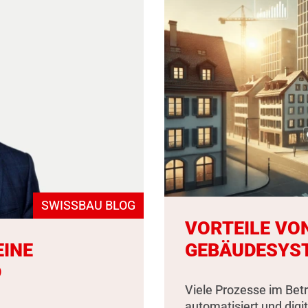
SWISSBAU BLOG
VORTEILE VO
EINE
GEBÄUDESYS
D
Viele Prozesse im Bet
automatisiert und digit