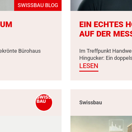
SWISSBAU BLOG
ZUM
EIN ECHTES 
AUF DER MES
gekrönte Bürohaus
Im Treffpunkt Handwer
Hingucker: Ein doppel
LESEN
Swissbau