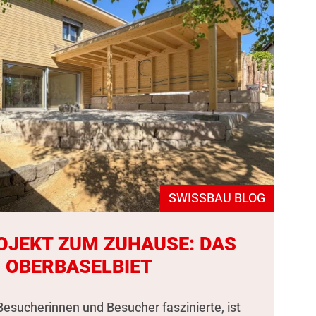
SWISSBAU BLOG
OJEKT ZUM ZUHAUSE: DAS
 OBERBASELBIET
esucherinnen und Besucher faszinierte, ist