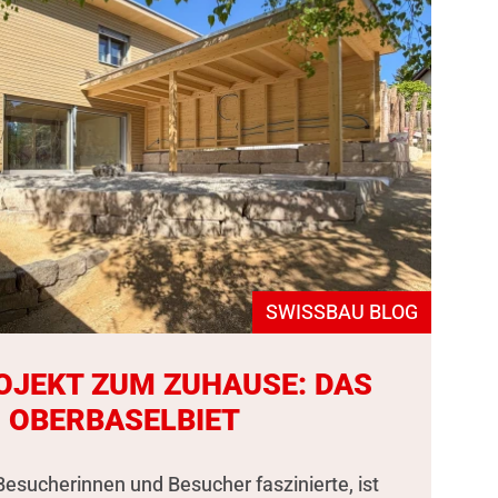
SWISSBAU BLOG
OJEKT ZUM ZUHAUSE: DAS
 OBERBASELBIET
esucherinnen und Besucher faszinierte, ist