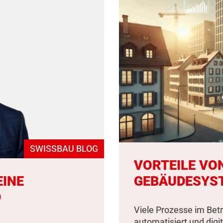
SWISSBAU BLOG
VORTEILE VO
EINE
GEBÄUDESYS
D
Viele Prozesse im Bet
automatisiert und digit