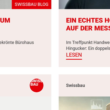
SWISSBAU BLOG
ZUM
EIN ECHTES 
AUF DER MES
gekrönte Bürohaus
Im Treffpunkt Handwer
Hingucker: Ein doppel
LESEN
Swissbau