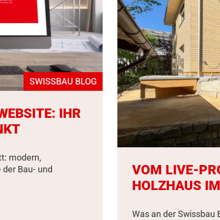
SWISSBAU BLOG
EBSITE: IHR
NKT
tt: modern,
VOM LIVE-PR
e der Bau- und
HOLZHAUS IM
Was an der Swissbau B