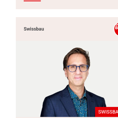
Swissbau
SWISSBA