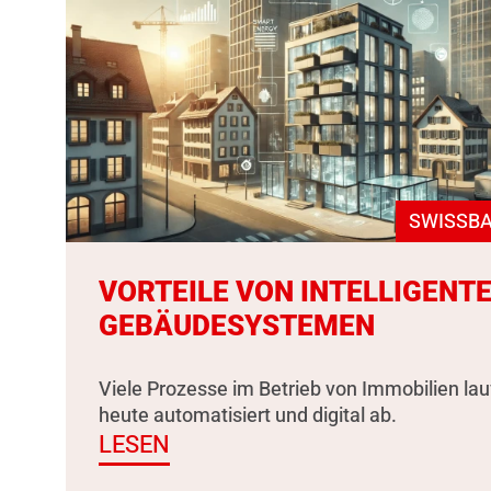
SWISSBA
VORTEILE VON INTELLIGENT
GEBÄUDESYSTEMEN
Viele Prozesse im Betrieb von Immobilien la
heute automatisiert und digital ab.
LESEN