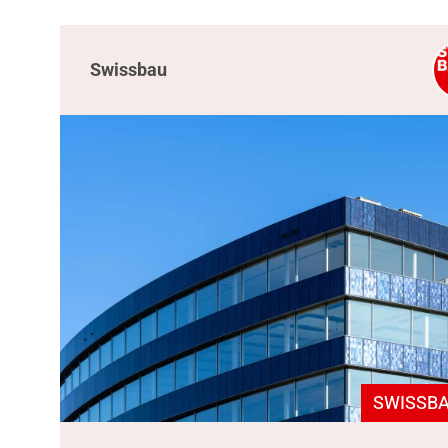
Swissbau
SWISSBA