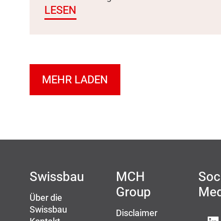
LESEN
MEHR LADEN
Swissbau
MCH
Soc
Group
Med
Über die
Swissbau
Disclaimer