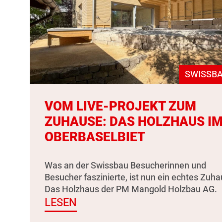
SWISSBA
VOM LIVE-PROJEKT ZUM
ZUHAUSE: DAS HOLZHAUS I
OBERBASELBIET
Was an der Swissbau Besucherinnen und
Besucher faszinierte, ist nun ein echtes Zuha
Das Holzhaus der PM Mangold Holzbau AG.
LESEN