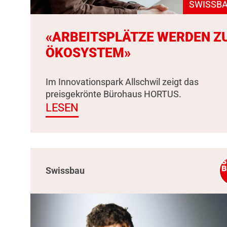
SWISSBA
«ARBEITSPLÄTZE WERDEN Z
ÖKOSYSTEM»
Im Innovationspark Allschwil zeigt das
preisgekrönte Bürohaus HORTUS.
LESEN
Swissbau