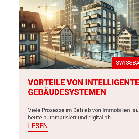
SWISSBA
VORTEILE VON INTELLIGENT
GEBÄUDESYSTEMEN
Viele Prozesse im Betrieb von Immobilien la
heute automatisiert und digital ab.
LESEN