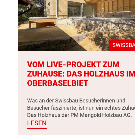
SWISSBA
VOM LIVE-PROJEKT ZUM
ZUHAUSE: DAS HOLZHAUS I
OBERBASELBIET
Was an der Swissbau Besucherinnen und
Besucher faszinierte, ist nun ein echtes Zuha
Das Holzhaus der PM Mangold Holzbau AG.
LESEN