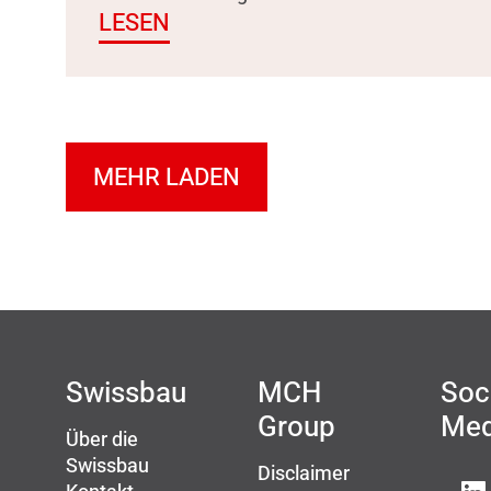
LESEN
MEHR LADEN
Swissbau
MCH
Soc
Group
Med
Über die
Swissbau
Disclaimer