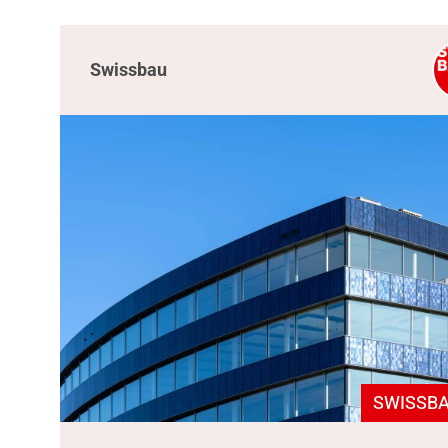
Swissbau
SWISSBA