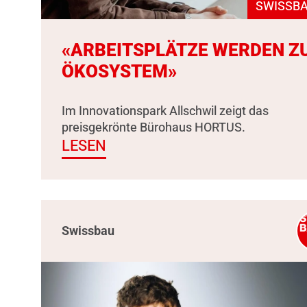
SWISSBA
«ARBEITSPLÄTZE WERDEN Z
ÖKOSYSTEM»
Im Innovationspark Allschwil zeigt das
preisgekrönte Bürohaus HORTUS.
LESEN
Swissbau