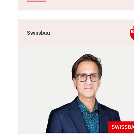
Swissbau
SWISSBA