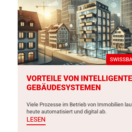
SWISSBA
VORTEILE VON INTELLIGENT
GEBÄUDESYSTEMEN
Viele Prozesse im Betrieb von Immobilien la
heute automatisiert und digital ab.
LESEN