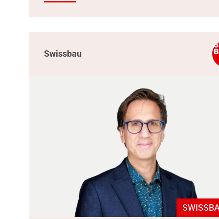
Swissbau
SWISSBA