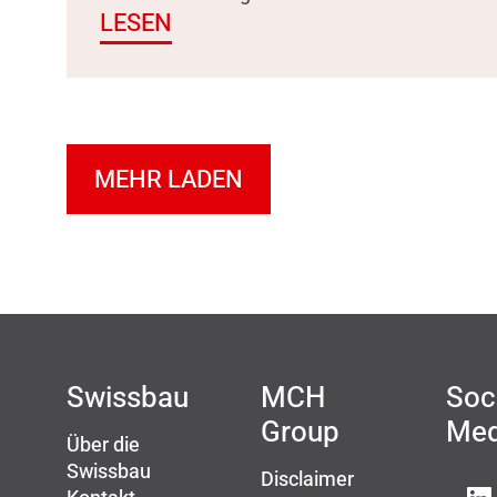
LESEN
MEHR LADEN
Swissbau
MCH
Soc
Group
Med
Über die
Swissbau
Disclaimer