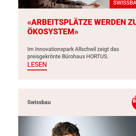
SWISSBA
«ARBEITSPLÄTZE WERDEN Z
ÖKOSYSTEM»
Im Innovationspark Allschwil zeigt das
preisgekrönte Bürohaus HORTUS.
LESEN
Swissbau