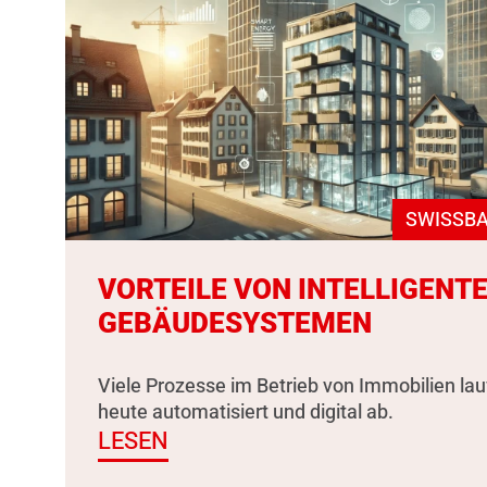
SWISSBA
VORTEILE VON INTELLIGENT
GEBÄUDESYSTEMEN
Viele Prozesse im Betrieb von Immobilien la
heute automatisiert und digital ab.
LESEN