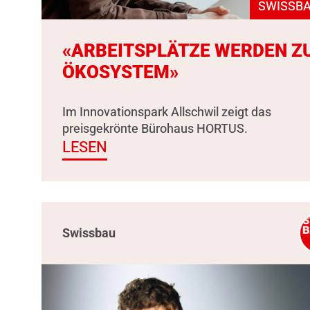
SWISSBA
«ARBEITSPLÄTZE WERDEN Z
ÖKOSYSTEM»
Im Innovationspark Allschwil zeigt das
preisgekrönte Bürohaus HORTUS.
LESEN
Swissbau