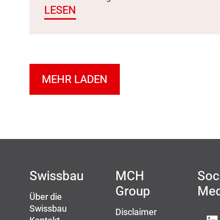
LESEN
MEHR LADEN
Swissbau
MCH
Soc
Group
Med
Über die
Swissbau
Disclaimer