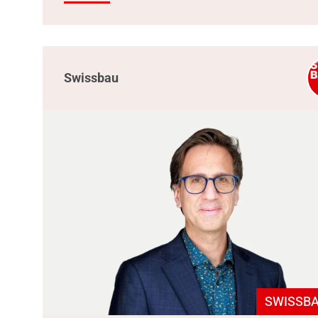
Swissbau
SWISSBA