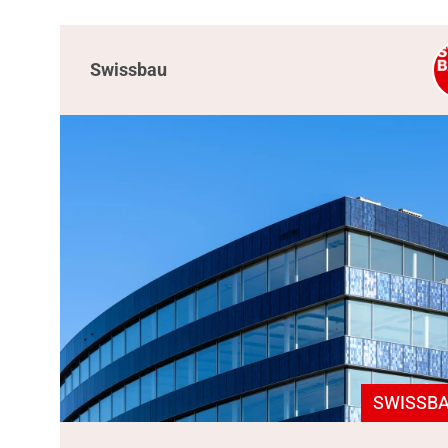
Swissbau
SWISSBA