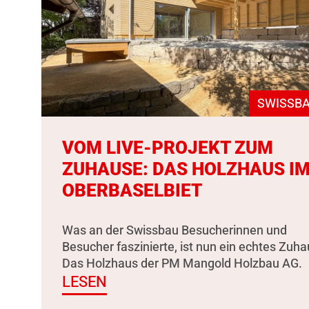
SWISSBA
VOM LIVE-PROJEKT ZUM
ZUHAUSE: DAS HOLZHAUS I
OBERBASELBIET
Was an der Swissbau Besucherinnen und
Besucher faszinierte, ist nun ein echtes Zuha
Das Holzhaus der PM Mangold Holzbau AG.
LESEN