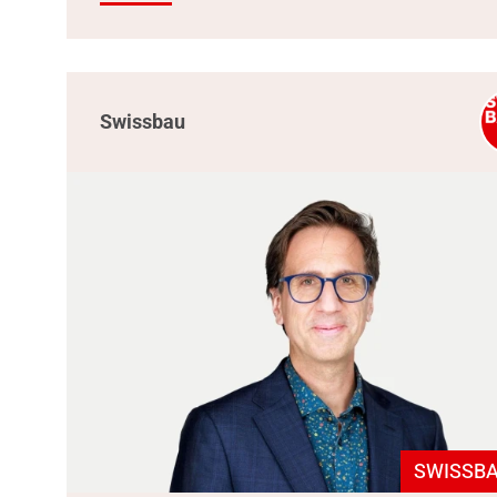
Swissbau
SWISSBA