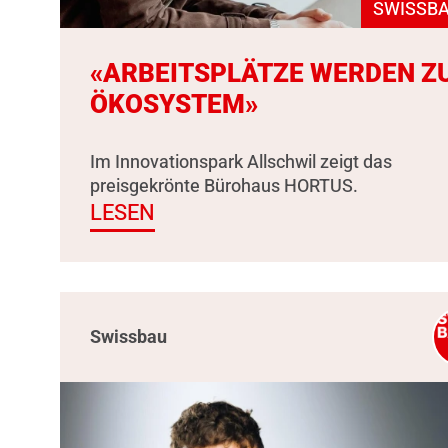
SWISSBA
«ARBEITSPLÄTZE WERDEN Z
ÖKOSYSTEM»
Im Innovationspark Allschwil zeigt das
preisgekrönte Bürohaus HORTUS.
LESEN
Swissbau