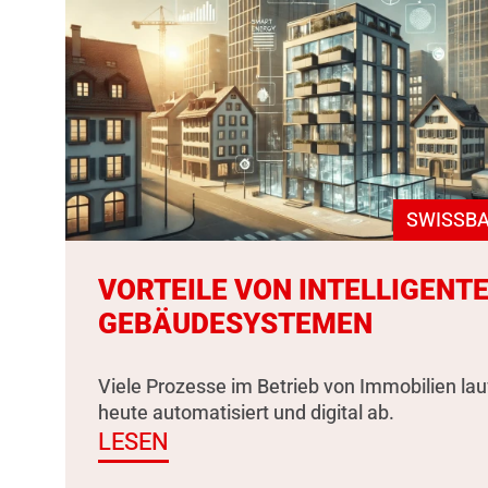
SWISSBA
VORTEILE VON INTELLIGENT
GEBÄUDESYSTEMEN
Viele Prozesse im Betrieb von Immobilien la
heute automatisiert und digital ab.
LESEN