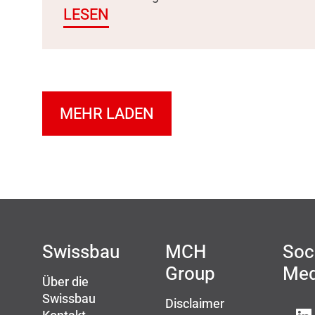
LESEN
MEHR LADEN
Swissbau
MCH
Soc
Group
Med
Über die
Swissbau
Disclaimer