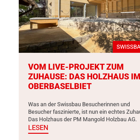
SWISSBA
VOM LIVE-PROJEKT ZUM
ZUHAUSE: DAS HOLZHAUS I
OBERBASELBIET
Was an der Swissbau Besucherinnen und
Besucher faszinierte, ist nun ein echtes Zuha
Das Holzhaus der PM Mangold Holzbau AG.
LESEN