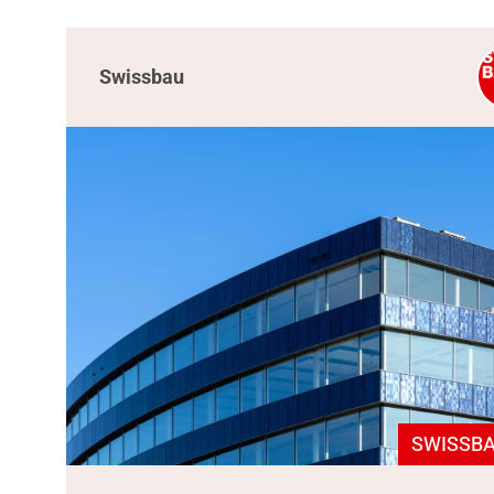
Swissbau
SWISSBA