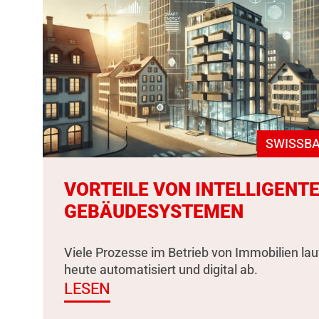
SWISSBA
VORTEILE VON INTELLIGENT
GEBÄUDESYSTEMEN
Viele Prozesse im Betrieb von Immobilien la
heute automatisiert und digital ab.
LESEN