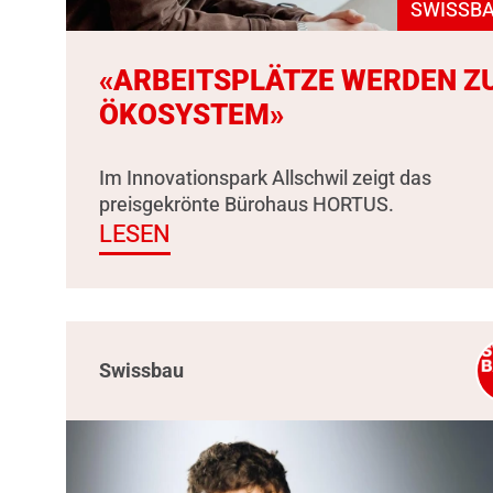
SWISSBA
«ARBEITSPLÄTZE WERDEN Z
ÖKOSYSTEM»
Im Innovationspark Allschwil zeigt das
preisgekrönte Bürohaus HORTUS.
LESEN
Swissbau