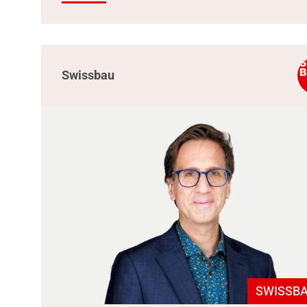
Swissbau
SWISSBA