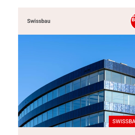
Swissbau
SWISSBA