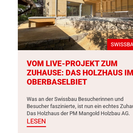
SWISSBA
VOM LIVE-PROJEKT ZUM
ZUHAUSE: DAS HOLZHAUS I
OBERBASELBIET
Was an der Swissbau Besucherinnen und
Besucher faszinierte, ist nun ein echtes Zuha
Das Holzhaus der PM Mangold Holzbau AG.
LESEN