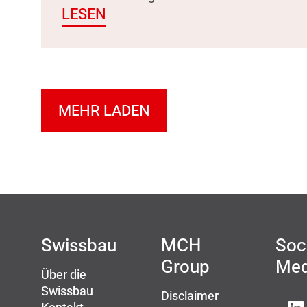
LESEN
MEHR LADEN
Swissbau
MCH
Soc
Group
Med
Über die
Swissbau
Disclaimer